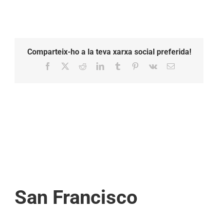
Comparteix-ho a la teva xarxa social preferida!
Facebook
X
Reddit
LinkedIn
Tumblr
Pinterest
Vk
Email:
San Francisco