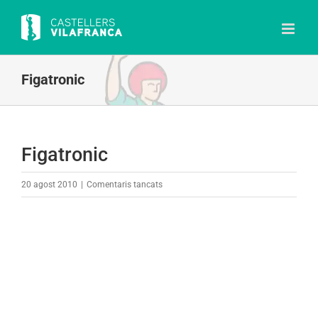
Skip
to
content
Figatronic
Figatronic
a
20 agost 2010
|
Comentaris tancats
Figatronic