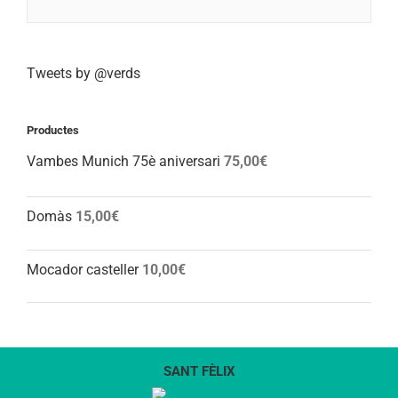
Tweets by @verds
Productes
Vambes Munich 75è aniversari
75,00
€
Domàs
15,00
€
Mocador casteller
10,00
€
SANT FÈLIX