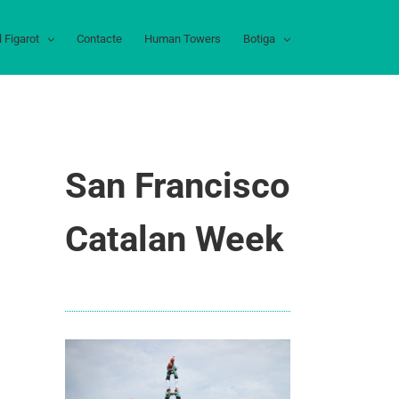
l Figarot
Contacte
Human Towers
Botiga
San Francisco
Catalan Week