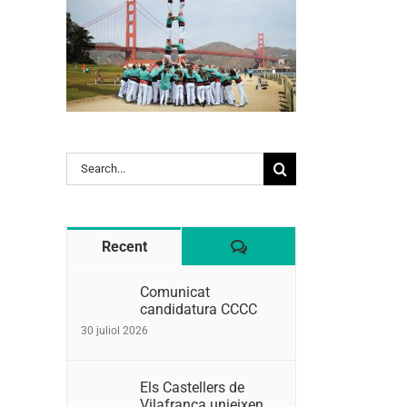
Search
for:
Comentaris
Recent
Comunicat
candidatura CCCC
30 juliol 2026
Els Castellers de
Vilafranca unieixen