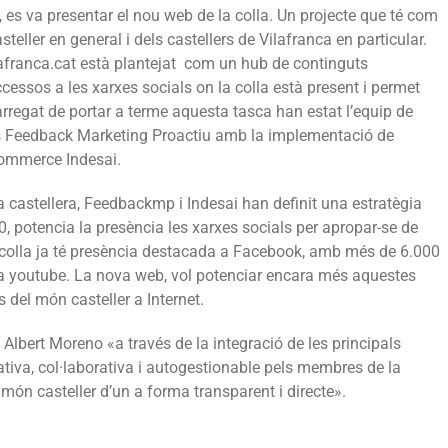
, es va presentar el nou web de la colla. Un projecte que té com
teller en general i dels castellers de Vilafranca en particular.
franca.cat està plantejat com un hub de continguts
ccessos a les xarxes socials on la colla està present i permet
rregat de portar a terme aquesta tasca han estat l’equip de
als Feedback Marketing Proactiu amb la implementació de
commerce Indesai.
olla castellera, Feedbackmp i Indesai han definit una estratègia
0, potencia la presència les xarxes socials per apropar-se de
a colla ja té presència destacada a Facebook, amb més de 6.000
i a youtube. La nova web, vol potenciar encara més aquestes
s del món casteller a Internet.
lbert Moreno «a través de la integració de les principals
tiva, col·laborativa i autogestionable pels membres de la
 món casteller d’un a forma transparent i directe».