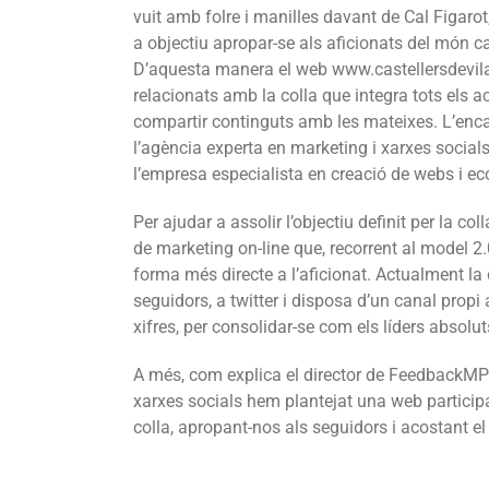
vuit amb folre i manilles davant de Cal Figarot
a objectiu apropar-se als aficionats del món cas
D’aquesta manera el web www.castellersdevila
relacionats amb la colla que integra tots els a
compartir continguts amb les mateixes. L’enca
l’agència experta en marketing i xarxes soci
l’empresa especialista en creació de webs i e
Per ajudar a assolir l’objectiu definit per la c
de marketing on-line que, recorrent al model 2.
forma més directe a l’aficionat. Actualment l
seguidors, a twitter i disposa d’un canal prop
xifres, per consolidar-se com els líders absolut
A més, com explica el director de FeedbackMP A
xarxes socials hem plantejat una web participa
colla, apropant-nos als seguidors i acostant el