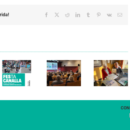
rida!
Facebook
X
Reddit
LinkedIn
Tumblr
Pinterest
Vk
Emai
Els Verds
Cal Figarot
presenten el
lidera el
llibre
primer
“Petita
projecte
història
d’energia
dels
comunitària
Castellers
de
de
Vilafranca
Vilafranca”
CON
1