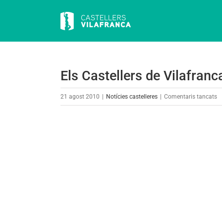
Skip
to
content
Els Castellers de Vilafran
a
21 agost 2010
|
Notícies castelleres
|
Comentaris tancats
El
Ca
View
d
Larger
V
Image
e
w
2