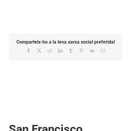
Comparteix-ho a la teva xarxa social preferida!
Facebook
X
Reddit
LinkedIn
Tumblr
Pinterest
Vk
Email:
San Francisco