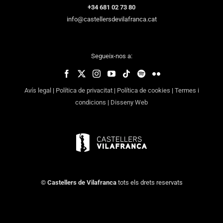
+34 681 02 73 80
info@castellersdevilafranca.cat
Segueix-nos a:
Avís legal
|
Política de privacitat
|
Política de cookies
|
Termes i
condicions
|
Disseny Web
©
Castellers de Vilafranca
tots els drets reservats