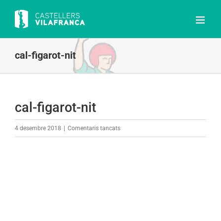
Skip
to
content
cal-figarot-nit
cal-figarot-nit
a
4 desembre 2018
|
Comentaris tancats
cal-
figarot-
nit