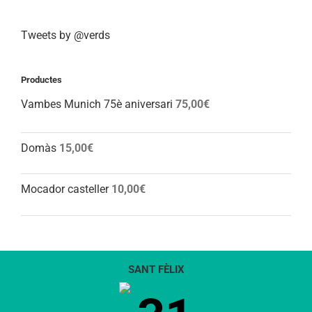
Tweets by @verds
Productes
Vambes Munich 75è aniversari
75,00
€
Domàs
15,00
€
Mocador casteller
10,00
€
SANT FÈLIX