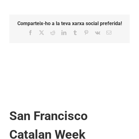
Comparteix-ho a la teva xarxa social preferida!
Facebook
X
Reddit
LinkedIn
Tumblr
Pinterest
Vk
Email:
San Francisco
Catalan Week