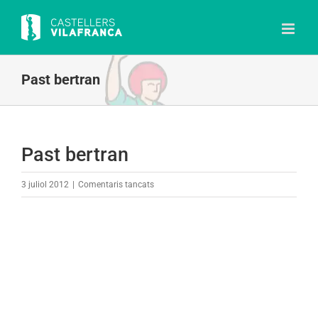
Skip
to
content
Past bertran
Past bertran
a
3 juliol 2012
|
Comentaris tancats
Past
bertran