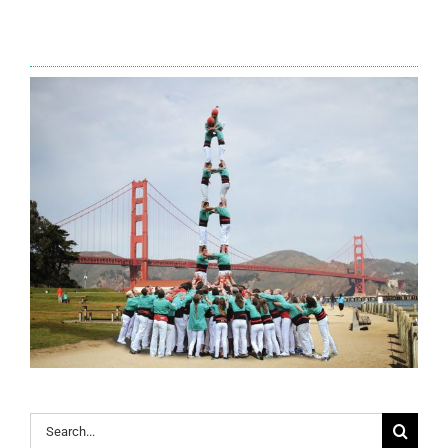
Search
for: