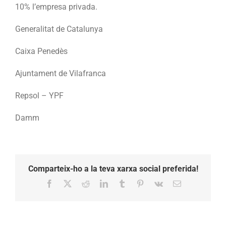
10% l’empresa privada.
Generalitat de Catalunya
Caixa Penedès
Ajuntament de Vilafranca
Repsol – YPF
Damm
Comparteix-ho a la teva xarxa social preferida!
Facebook
X
Reddit
LinkedIn
Tumblr
Pinterest
Vk
Email: