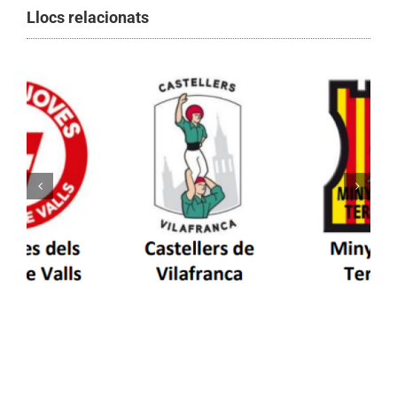
Llocs relacionats
Els Castellers de Vilafranca unieixen tradició i
patrimoni en un viatge de colla a la Vall
d’Aran i a la Vall de Boí