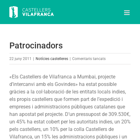
Skip
to
content
Patrocinadors
a
22 juny 2011
|
Notícies castelleres
|
Comentaris tancats
Patrocinadors
«Els Castellers de Vilafranca a Mumbai, projecte
d’intercanvi amb els Govindes» ha estat possible
gràcies a la col·laboració de les entitats locals indies,
els propis castellers que formen part de l’expedició i
empreses i administracions públiques catalanes que
han apostat pel projecte. D’un pressupost de 309.530€,
un 45% ha estat cobert per les autoritats indies, un 20%
pels castellers, un 10% per la colla Castellers de
Vilafranca, un 15% les administracions públiques i un