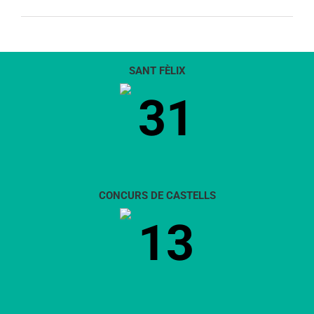
SANT FÈLIX
31
CONCURS DE CASTELLS
13