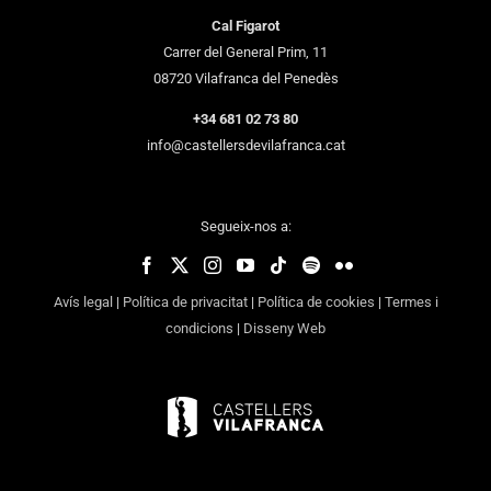
Cal Figarot
Carrer del General Prim, 11
08720 Vilafranca del Penedès
+34 681 02 73 80
info@castellersdevilafranca.cat
Segueix-nos a:
Avís legal
|
Política de privacitat
|
Política de cookies
|
Termes i
condicions
|
Disseny Web