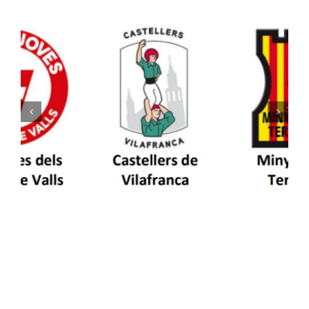
Els Castellers de Vilafranca unieixen tradició i
patrimoni en un viatge de colla a la Vall
d’Aran i a la Vall de Boí