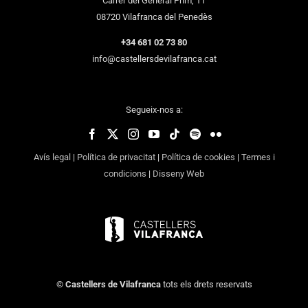
Carrer del General Prim, 11
08720 Vilafranca del Penedès
+34 681 02 73 80
info@castellersdevilafranca.cat
Segueix-nos a:
Avís legal
|
Política de privacitat
|
Política de cookies
|
Termes i
condicions
|
Disseny Web
©
Castellers de Vilafranca
tots els drets reservats