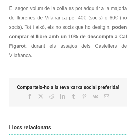
El segon volum de la colla es pot adquirir a la majoria 
de llibreries de Vilafranca per 40€ (socis) o 60€ (no 
socis). Tot i això, els no socis que ho desitgin, 
poden 
comprar el llibre amb un 10% de descompte a Cal 
Figarot
, durant els assajos dels Castellers de 
Vilafranca.
Comparteix-ho a la teva xarxa social preferida!
Facebook
X
Reddit
LinkedIn
Tumblr
Pinterest
Vk
Email:
Llocs relacionats