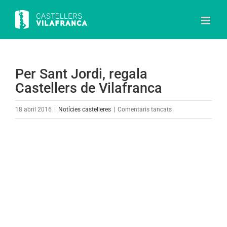
Skip
to
content
Per Sant Jordi, regala
Castellers de Vilafranca
a
18 abril 2016
|
Notícies castelleres
|
Comentaris tancats
Per
Sant
View
Jordi,
Larger
regala
Image
Castellers
de
Vilafranca