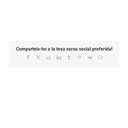
Comparteix-ho a la teva xarxa social preferida!
Facebook
X
Reddit
LinkedIn
Tumblr
Pinterest
Vk
Email: