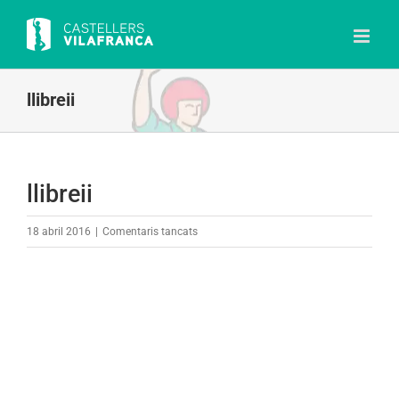
Skip
to
content
llibreii
llibreii
a
18 abril 2016
|
Comentaris tancats
llibreii