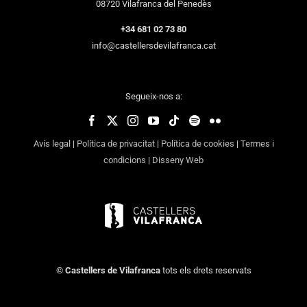
08720 Vilafranca del Penedès
+34 681 02 73 80
info@castellersdevilafranca.cat
Segueix-nos a:
Avís legal
|
Política de privacitat
|
Política de cookies
|
Termes i
condicions
|
Disseny Web
©
Castellers de Vilafranca
tots els drets reservats