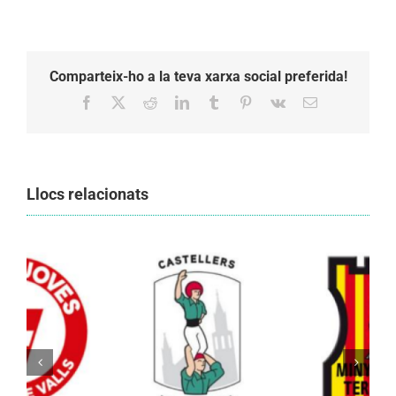
Comparteix-ho a la teva xarxa social preferida!
Facebook
X
Reddit
LinkedIn
Tumblr
Pinterest
Vk
Email:
Llocs relacionats
Els Castellers de Vilafranca unieixen tradició i
patrimoni en un viatge de colla a la Vall
d’Aran i a la Vall de Boí