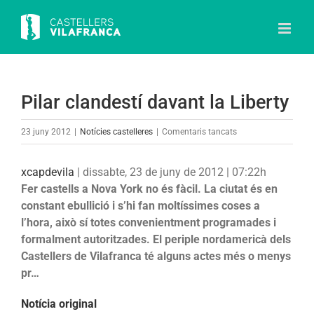
Skip
to
content
Pilar clandestí davant la Liberty
a
23 juny 2012
|
Notícies castelleres
|
Comentaris tancats
Pilar
clandestí
xcapdevila
|
dissabte, 23 de juny de 2012 | 07:22h
davant
Fer castells a Nova York no és fàcil. La ciutat és en
la
constant ebullició i s’hi fan moltíssimes coses a
Liberty
l’hora, això sí totes convenientment programades i
formalment autoritzades. El periple nordamericà dels
Castellers de Vilafranca té alguns actes més o menys
pr…
Notícia original