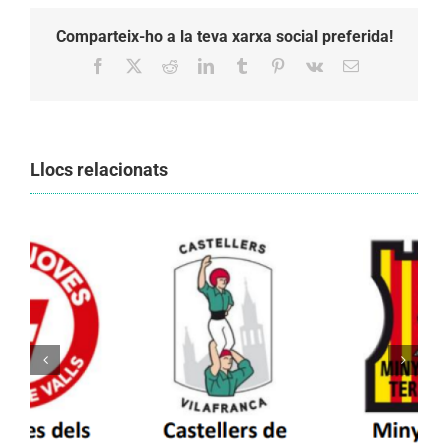
Comparteix-ho a la teva xarxa social preferida!
Facebook
X
Reddit
LinkedIn
Tumblr
Pinterest
Vk
Email:
Llocs relacionats
Els Castellers de Vilafranca unieixen tradició i
patrimoni en un viatge de colla a la Vall
d’Aran i a la Vall de Boí