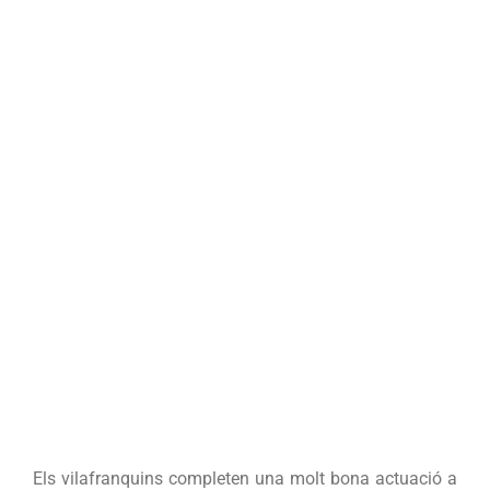
Figarot
Els vilafranquins completen una molt bona actuació a