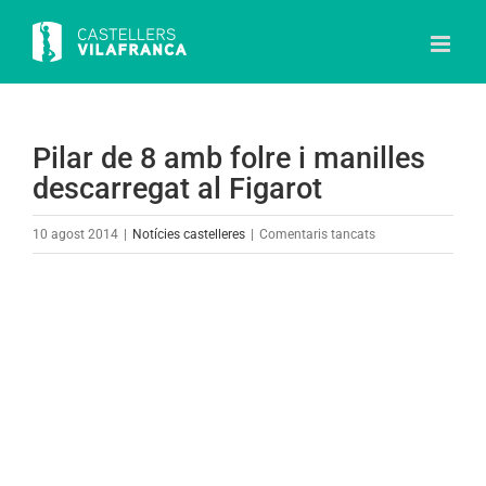
Skip
to
content
Pilar de 8 amb folre i manilles
descarregat al Figarot
a
10 agost 2014
|
Notícies castelleres
|
Comentaris tancats
Pilar
de
View
8
Larger
amb
Image
folre
i
manilles
descarregat
al