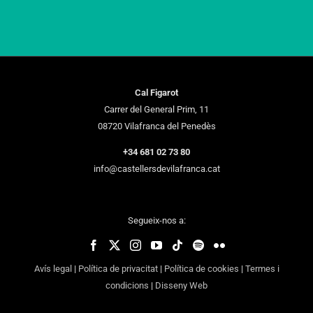
Cal Figarot
Carrer del General Prim, 11
08720 Vilafranca del Penedès
+34 681 02 73 80
info@castellersdevilafranca.cat
Segueix-nos a:
Avís legal
|
Política de privacitat
|
Política de cookies
|
Termes i
condicions
|
Disseny Web