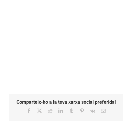
Comparteix-ho a la teva xarxa social preferida!
Facebook
X
Reddit
LinkedIn
Tumblr
Pinterest
Vk
Email: