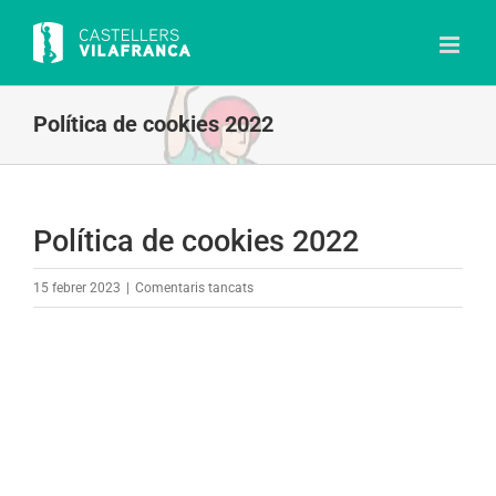
Skip
to
content
Política de cookies 2022
Política de cookies 2022
a
15 febrer 2023
|
Comentaris tancats
Política
de
cookies
2022