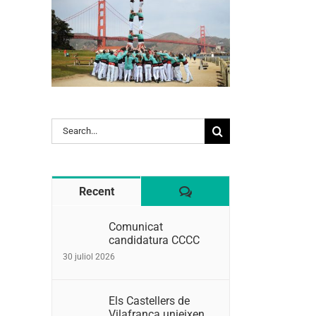
Search
for:
Comentaris
Recent
Comunicat
candidatura CCCC
30 juliol 2026
Els Castellers de
Vilafranca unieixen