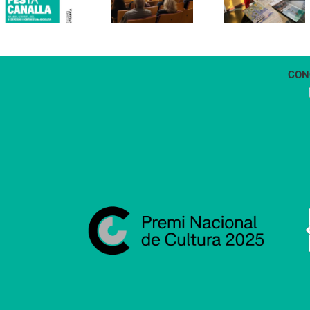
projecte
història
d’energia
dels
comunitària
Castellers
de
de
Vilafranca
Vilafranca”
CON
1