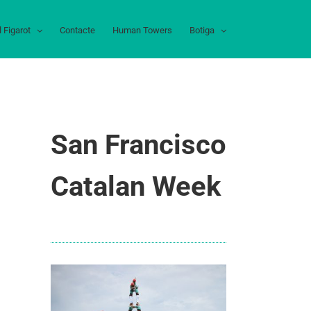
l Figarot
Contacte
Human Towers
Botiga
San Francisco
Catalan Week