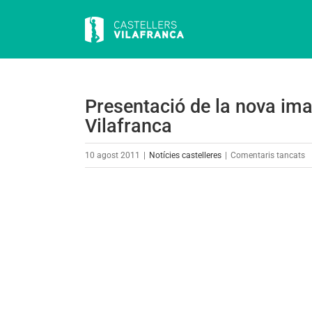
Skip
to
content
Presentació de la nova ima
Vilafranca
a
10 agost 2011
|
Notícies castelleres
|
Comentaris tancats
P
d
View
la
Larger
n
Image
i
de
c
Ca
d