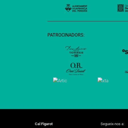
PATROCINADORS:
Cal Figarot
Segueix-nos a: