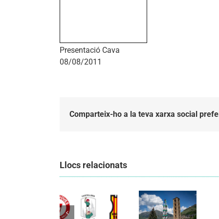
Presentació Cava
08/08/2011
Comparteix-ho a la teva xarxa social prefe
Llocs relacionats
Els
Els
Castellers
Castellers
de
de
Vilafranca
Vilafranca
organitzen
unieixen
la segona
Comunicat
tradició i