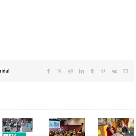
rida!
Facebook
X
Reddit
LinkedIn
Tumblr
Pinterest
Vk
Emai
Els Verds
Cal Figarot
presenten el
lidera el
llibre
primer
“Petita