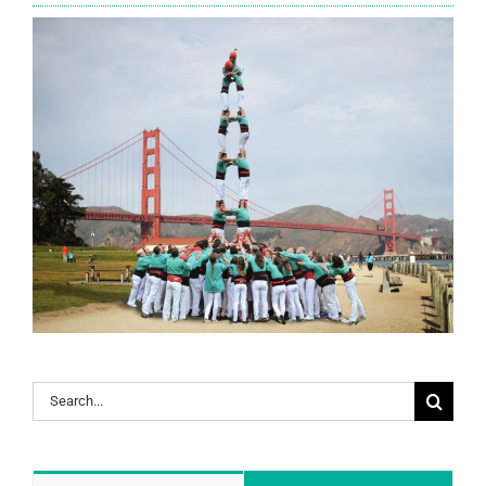
Search
for: