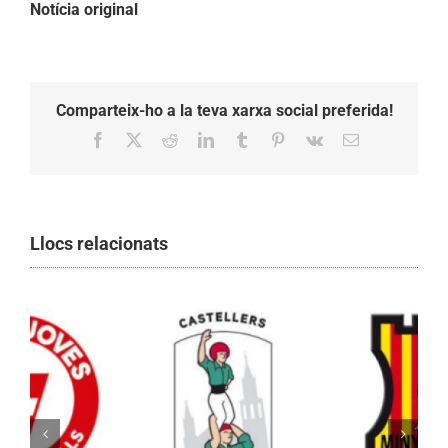
Notícia original
Comparteix-ho a la teva xarxa social preferida!
Facebook
X
Reddit
LinkedIn
Tumblr
Pinterest
Vk
Email:
Llocs relacionats
Els Castellers de Vilafranca unieixen tradició i