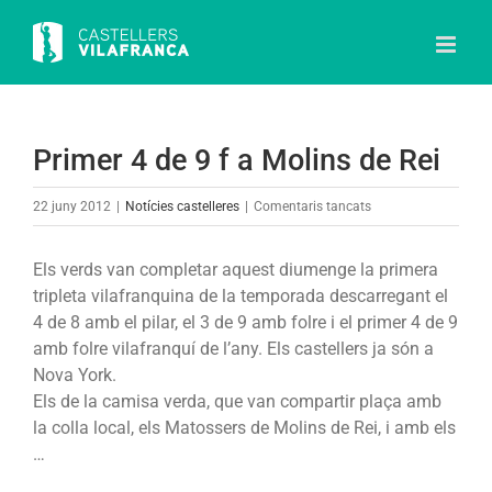
Skip
to
content
Primer 4 de 9 f a Molins de Rei
a
22 juny 2012
|
Notícies castelleres
|
Comentaris tancats
Primer
4
Els verds van completar aquest diumenge la primera
de
tripleta vilafranquina de la temporada descarregant el
9
4 de 8 amb el pilar, el 3 de 9 amb folre i el primer 4 de 9
f
amb folre vilafranquí de l’any. Els castellers ja són a
a
Nova York.
Molins
Els de la camisa verda, que van compartir plaça amb
de
la colla local, els Matossers de Molins de Rei, i amb els
Rei
…