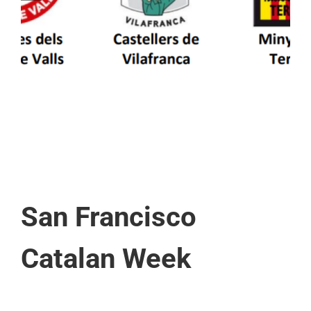
patrimoni en un viatge de colla a la Vall
d’Aran i a la Vall de Boí
San Francisco
Catalan Week