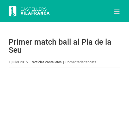
Skip
to
content
Primer match ball al Pla de la
Seu
a
1 juliol 2015
|
Notícies castelleres
|
Comentaris tancats
Primer
match
View
ball
Larger
al
Image
Pla
de
la
Seu