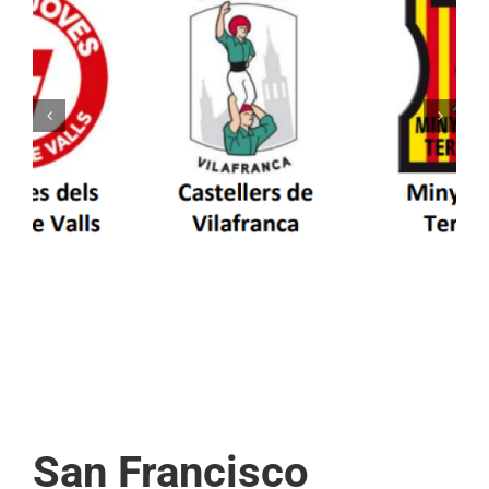
Els Castellers de Vilafranca unieixen tradició i
patrimoni en un viatge de colla a la Vall
d’Aran i a la Vall de Boí
San Francisco