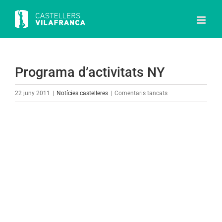
Skip
to
content
Programa d’activitats NY
a
22 juny 2011
|
Notícies castelleres
|
Comentaris tancats
Programa
d’activitats
View
NY
Larger
Image