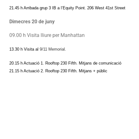
21.45 h Arribada grup 3 IB a l’Equity Point. 206 West 41st Street
Dimecres 20 de juny
09.00 h Visita lliure per Manhattan 
13.30 h Visita al 
9/11 Memorial
.
20.15 h 
Actuació 1
. 
Rooftop 230 Fifth
. Mitjans de comunicació
21.15 h 
Actuació 2. 
Rooftop 230 Fifth
. Mitjans + públic