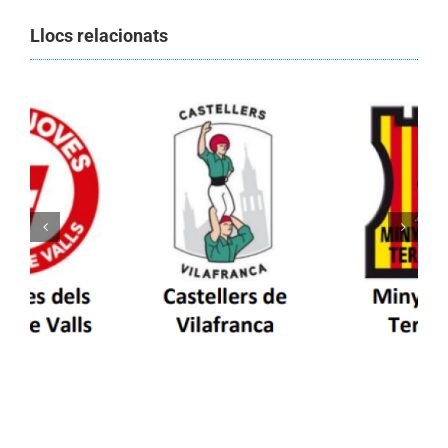
Llocs relacionats
Els Castellers de Vilafranca unieixen tradició i
patrimoni en un viatge de colla a la Vall
d’Aran i a la Vall de Boí