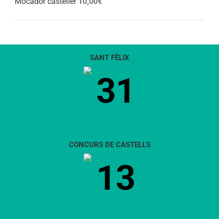
Mocador casteller
10,00
€
SANT FÈLIX
31
CONCURS DE CASTELLS
13