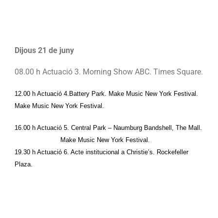
Dijous 21 de juny
08.00 h Actuació 3. 
Morning Show ABC. Times Square.
12.00 h 
Actuació 4.
Battery Park
. Make Music New York Festival. 
Make Music New York Festival
.
16.00 h 
Actuació 5
. 
Central Park – Naumburg Bandshell, The Mall
. 
Make Music New York Festival
.
19.30 h 
Actuació 6
. 
Acte institucional 
a 
Christie’s
. Rockefeller 
Plaza.