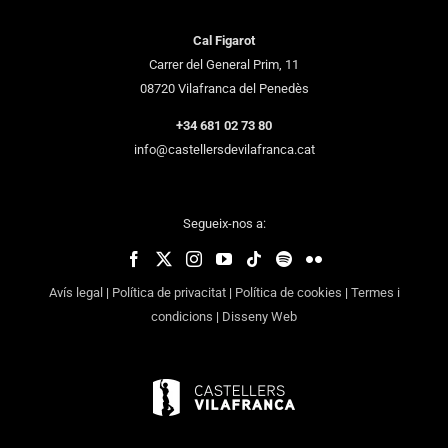
Cal Figarot
Carrer del General Prim, 11
08720 Vilafranca del Penedès
+34 681 02 73 80
info@castellersdevilafranca.cat
Segueix-nos a:
Avís legal
|
Política de privacitat
|
Política de cookies
|
Termes i
condicions
|
Disseny Web