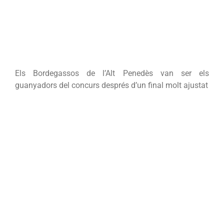
del
JOVErd
Els Bordegassos de l’Alt Penedès van ser els
guanyadors del concurs després d’un final molt ajustat