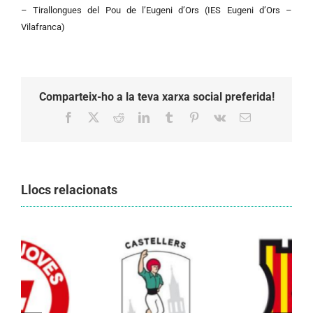
– Tirallongues del Pou de l’Eugeni d’Ors (IES Eugeni d’Ors –
Vilafranca)
Comparteix-ho a la teva xarxa social preferida!
Facebook
X
Reddit
LinkedIn
Tumblr
Pinterest
Vk
Email:
Llocs relacionats