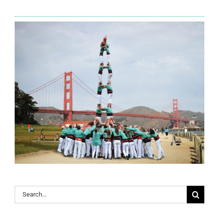
Search
for: