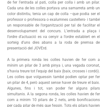
de fer l’entrada al pati, colla per colla i amb un pilar.
Cada una de les colles portava una samarreta amb un
color distintiu, tenia un cap de colla –que podia ser el
professor o professora o exalumnes castellers- i també
un responsable de l’organització per tal de facilitar el
desenvolupament del concurs. L’entrada a plaça i
l’ordre d’actuació es va cenyir a l’ordre establert en el
sorteig d’uns dies abans a la roda de premsa de
presentació del JOVErd.
A la primera ronda les colles havien de fer com a
mínim un pilar de 3 amb pinya i, una vegada coronat,
s’havia treure tot l’equip del baix (baix, crosses i cordó).
Les colles que volguessin també podien optar per fer
un pilar de 4, però aquest sense haver de treure el baix.
Algunes, fins i tot, van poder fer alguns pilars
simultanis. A la segona ronda, les colles havien de fer
com a mínim 10 pilars de 2 nets, amb bonificacions
per cada pilar de més que fessin. Tots els pilars havien