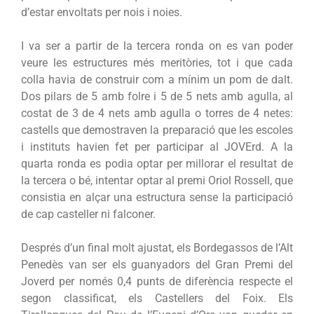
d’estar envoltats per nois i noies.
I va ser a partir de la tercera ronda on es van poder
veure les estructures més meritòries, tot i que cada
colla havia de construir com a mínim un pom de dalt.
Dos pilars de 5 amb folre i 5 de 5 nets amb agulla, al
costat de 3 de 4 nets amb agulla o torres de 4 netes:
castells que demostraven la preparació que les escoles
i instituts havien fet per participar al JOVErd. A la
quarta ronda es podia optar per millorar el resultat de
la tercera o bé, intentar optar al premi Oriol Rossell, que
consistia en alçar una estructura sense la participació
de cap casteller ni falconer.
Després d’un final molt ajustat, els Bordegassos de l’Alt
Penedès van ser els guanyadors del Gran Premi del
Joverd per només 0,4 punts de diferència respecte el
segon classificat, els Castellers del Foix. Els