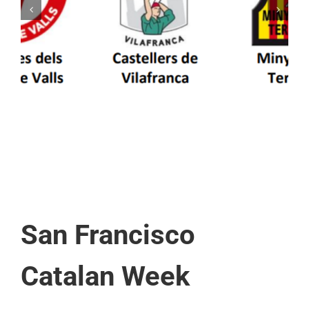
Els Castellers de Vilafranca unieixen tradició i
patrimoni en un viatge de colla a la Vall
d’Aran i a la Vall de Boí
San Francisco
Catalan Week