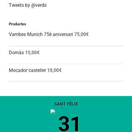
Tweets by @verds
Productes
Vambes Munich 75è aniversari
75,00
€
Domàs
15,00
€
Mocador casteller
10,00
€
SANT FÈLIX
31