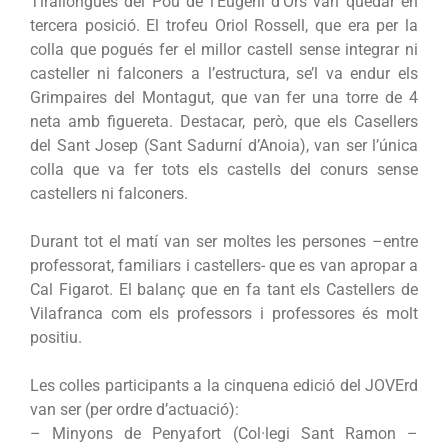
Tirallongues del Pou de l’Eugeni d’Ors van quedar en
tercera posició. El trofeu Oriol Rossell, que era per la
colla que pogués fer el millor castell sense integrar ni
casteller ni falconers a l’estructura, se’l va endur els
Grimpaires del Montagut, que van fer una torre de 4
neta amb figuereta. Destacar, però, que els Casellers
del Sant Josep (Sant Sadurní d’Anoia), van ser l’única
colla que va fer tots els castells del conurs sense
castellers ni falconers.
Durant tot el matí van ser moltes les persones –entre
professorat, familiars i castellers- que es van apropar a
Cal Figarot. El balanç que en fa tant els Castellers de
Vilafranca com els professors i professores és molt
positiu.
Les colles participants a la cinquena edició del JOVErd
van ser (per ordre d’actuació):
– Minyons de Penyafort (Col·legi Sant Ramon –