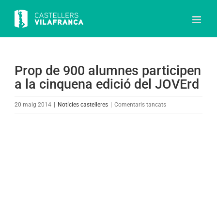
Skip
to
content
Prop de 900 alumnes participen
a la cinquena edició del JOVErd
a
20 maig 2014
|
Notícies castelleres
|
Comentaris tancats
Prop
de
View
900
Larger
alumnes
Image
participen
a
la
cinquena
edició