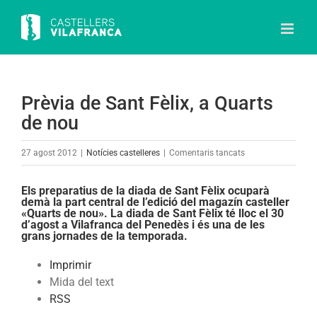
Skip
to
content
Prèvia de Sant Fèlix, a Quarts
de nou
a
27 agost 2012
|
Notícies castelleres
|
Comentaris tancats
Prèvia
de
Els preparatius de la diada de Sant Fèlix ocuparà
demà la part central de l’edició del magazín casteller
Sant
«Quarts de nou». La diada de Sant Fèlix té lloc el 30
Fèlix,
d’agost a Vilafranca del Penedès i és una de les
grans jornades de la temporada.
a
Quarts
Imprimir
de
Mida del text
nou
RSS