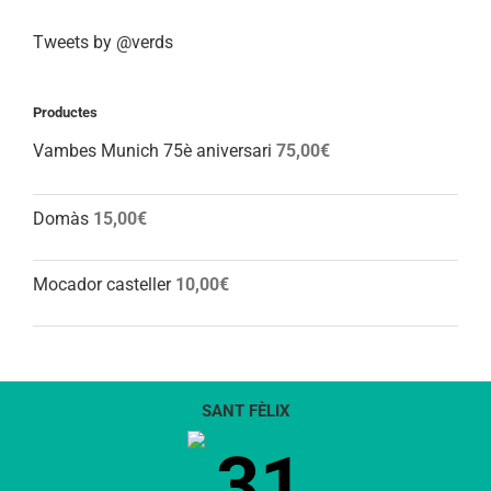
Tweets by @verds
Productes
Vambes Munich 75è aniversari
75,00
€
Domàs
15,00
€
Mocador casteller
10,00
€
SANT FÈLIX
31