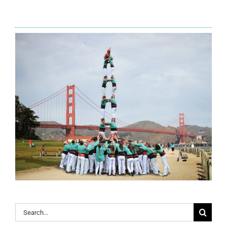
Search
for: