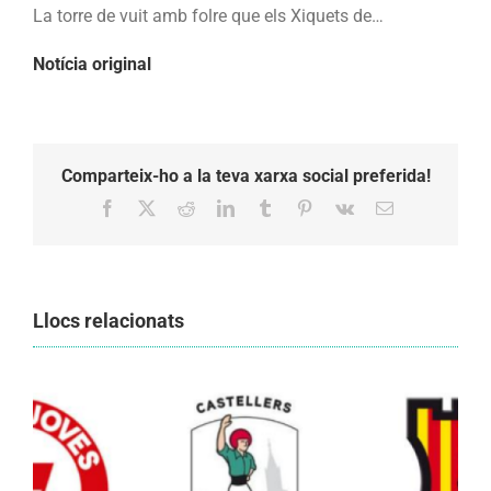
La torre de vuit amb folre que els Xiquets de…
Notícia original
Comparteix-ho a la teva xarxa social preferida!
Facebook
X
Reddit
LinkedIn
Tumblr
Pinterest
Vk
Email:
Llocs relacionats