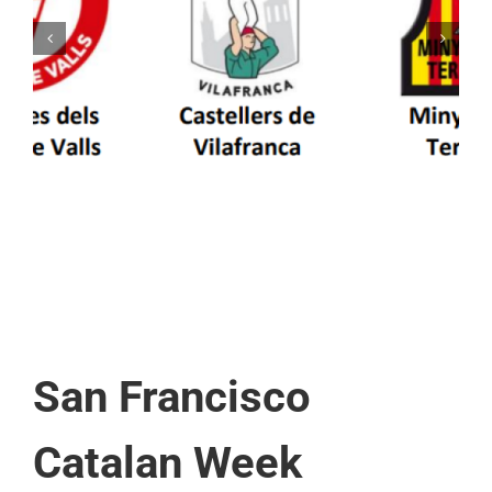
Els Castellers de Vilafranca unieixen tradició i
patrimoni en un viatge de colla a la Vall
d’Aran i a la Vall de Boí
San Francisco
Catalan Week