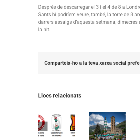
Després de descarregar el 3 i el 4 de 8 a Lond
Sants hi podríem veure, també, la torre de 8 am
darrers assaigs d’aquesta setmana, dimecres a
la nit.
Comparteix-ho a la teva xarxa social prefe
Llocs relacionats
Els
Els
Castellers
Castellers
de
de
Vilafranca
Vilafranca
organitzen
unieixen
la segona
Comunicat
tradició i
edició de
candidatura
patrimoni
Festa
CCCC
en un