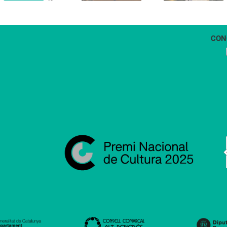
comunitària
Castellers
de
de
Vilafranca
Vilafranca”
CON
1