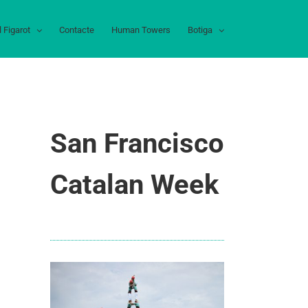
l Figarot
Contacte
Human Towers
Botiga
San Francisco
Catalan Week