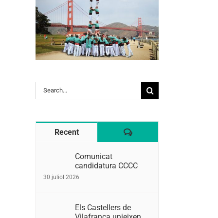
Search
for:
Comentaris
Recent
Comunicat
candidatura CCCC
30 juliol 2026
Els Castellers de
Vilafranca unieixen