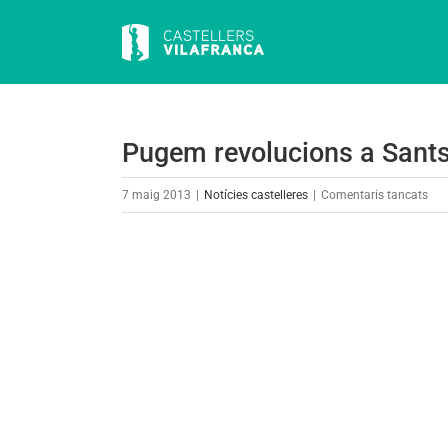
Skip
to
content
Pugem revolucions a Sants
a
7 maig 2013
|
Notícies castelleres
|
Comentaris tancats
Pu
rev
View
a
Larger
San
Image