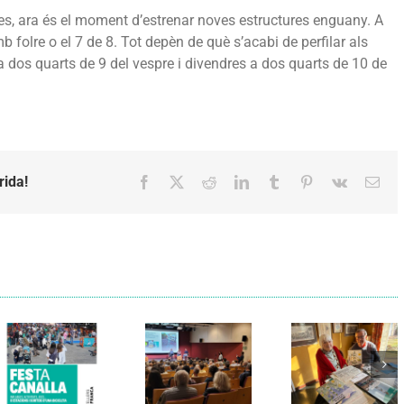
res, ara és el moment d’estrenar noves estructures enguany. A
b folre o el 7 de 8. Tot depèn de què s’acabi de perfilar als
 dos quarts de 9 del vespre i divendres a dos quarts de 10 de
rida!
Facebook
X
Reddit
LinkedIn
Tumblr
Pinterest
Vk
Emai
Els Verds
Cal Figarot
presenten el
lidera el
llibre
primer
“Petita
projecte
història
d’energia
dels