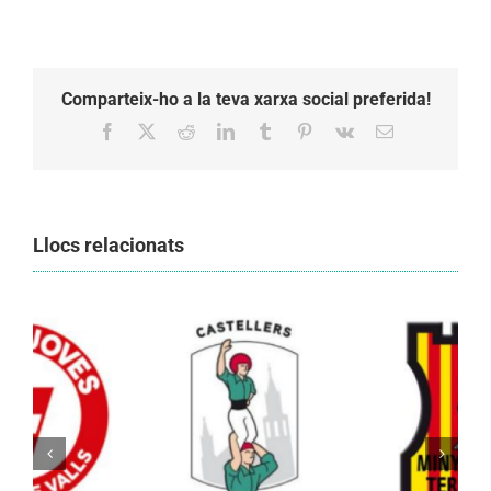
Comparteix-ho a la teva xarxa social preferida!
Facebook
X
Reddit
LinkedIn
Tumblr
Pinterest
Vk
Email:
Llocs relacionats
Els Castellers de Vilafranca unieixen tradició i
patrimoni en un viatge de colla a la Vall