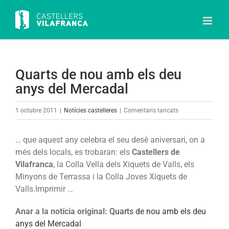
Skip
to
content
Quarts de nou amb els deu
anys del Mercadal
a
1 octubre 2011
|
Notícies castelleres
|
Comentaris tancats
Quarts
de
… que aquest any celebra el seu desè aniversari, on a
nou
més dels locals, es trobaran: els
Castellers de
amb
Vilafranca
, la Colla Vella dels Xiquets de Valls, els
els
Minyons de Terrassa i la Colla Joves Xiquets de
deu
Valls.Imprimir …
anys
del
Anar a la notícia original:
Quarts de nou amb els deu
Mercadal
anys del Mercadal