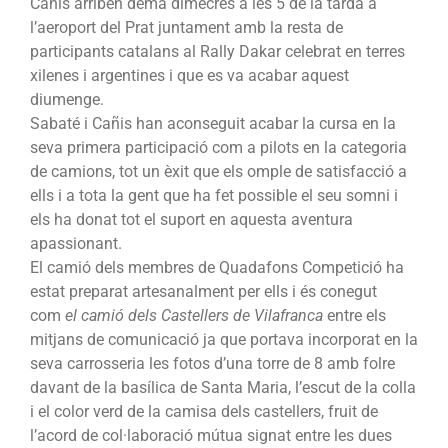
Cañis arriben demà dimecres a les 5 de la tarda a
l’aeroport del Prat juntament amb la resta de
participants catalans al Rally Dakar celebrat en terres
xilenes i argentines i que es va acabar aquest
diumenge.
Sabaté i Cañis han aconseguit acabar la cursa en la
seva primera participació com a pilots en la categoria
de camions, tot un èxit que els omple de satisfacció a
ells i a tota la gent que ha fet possible el seu somni i
els ha donat tot el suport en aquesta aventura
apassionant.
El camió dels membres de Quadafons Competició ha
estat preparat artesanalment per ells i és conegut
com
el camió dels Castellers de Vilafranca
entre els
mitjans de comunicació ja que portava incorporat en la
seva carrosseria les fotos d’una torre de 8 amb folre
davant de la basílica de Santa Maria, l’escut de la colla
i el color verd de la camisa dels castellers, fruit de
l’acord de col·laboració mútua signat entre les dues