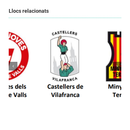
Llocs relacionats
Els Castellers de Vilafranca unieixen tradició i
patrimoni en un viatge de colla a la Vall
d’Aran i a la Vall de Boí