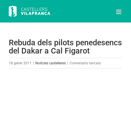
Skip
to
content
Rebuda dels pilots penedesencs
del Dakar a Cal Figarot
a
18 gener 2011
|
Notícies castelleres
|
Comentaris tancats
Rebuda
dels
View
pilots
Larger
penedesencs
Image
del
Dakar
a
Cal
Figarot