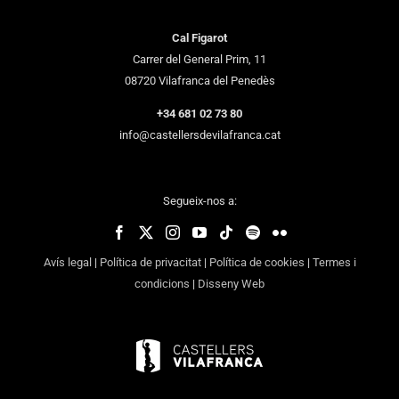
Cal Figarot
Carrer del General Prim, 11
08720 Vilafranca del Penedès
+34 681 02 73 80
info@castellersdevilafranca.cat
Segueix-nos a:
Avís legal
|
Política de privacitat
|
Política de cookies
|
Termes i
condicions
|
Disseny Web