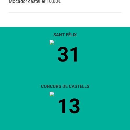
Mocador casteller
10,00
€
SANT FÈLIX
31
CONCURS DE CASTELLS
13