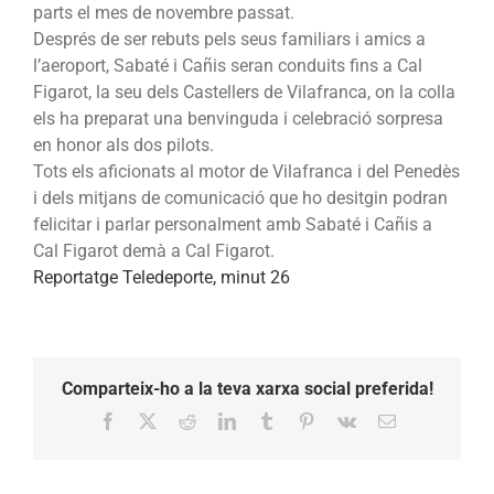
parts el mes de novembre passat.
Després de ser rebuts pels seus familiars i amics a
l’aeroport, Sabaté i Cañis seran conduits fins a Cal
Figarot, la seu dels Castellers de Vilafranca, on la colla
els ha preparat una benvinguda i celebració sorpresa
en honor als dos pilots.
Tots els aficionats al motor de Vilafranca i del Penedès
i dels mitjans de comunicació que ho desitgin podran
felicitar i parlar personalment amb Sabaté i Cañis a
Cal Figarot demà a Cal Figarot.
Reportatge Teledeporte, minut 26
Comparteix-ho a la teva xarxa social preferida!
Facebook
X
Reddit
LinkedIn
Tumblr
Pinterest
Vk
Email: