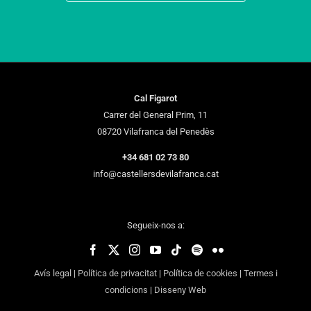
Cal Figarot
Carrer del General Prim, 11
08720 Vilafranca del Penedès
+34 681 02 73 80
info@castellersdevilafranca.cat
Segueix-nos a:
Avís legal
|
Política de privacitat
|
Política de cookies
|
Termes i
condicions
|
Disseny Web