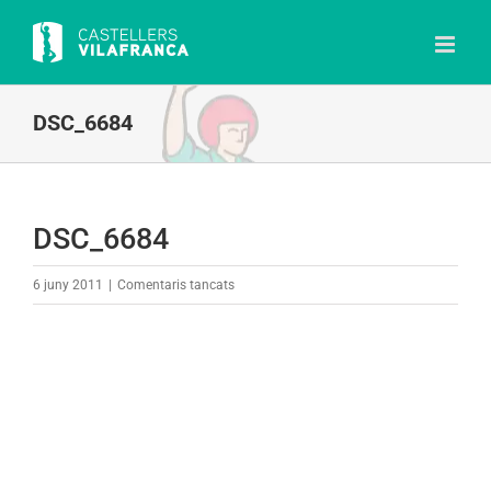
Skip
to
content
DSC_6684
DSC_6684
a
6 juny 2011
|
Comentaris tancats
DSC_6684