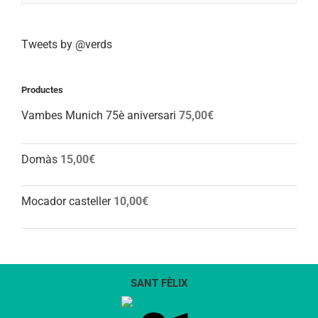
Tweets by @verds
Productes
Vambes Munich 75è aniversari
75,00
€
Domàs
15,00
€
Mocador casteller
10,00
€
SANT FÈLIX