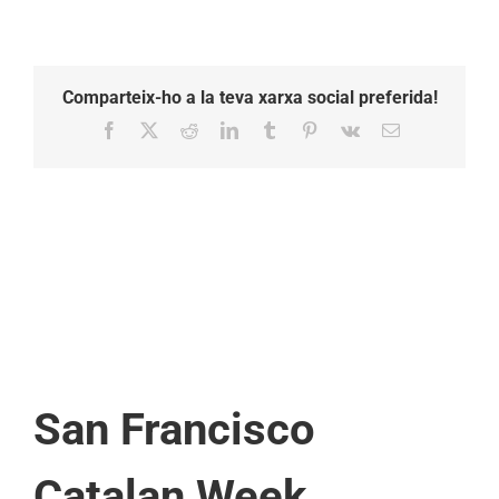
Comparteix-ho a la teva xarxa social preferida!
Facebook
X
Reddit
LinkedIn
Tumblr
Pinterest
Vk
Email:
San Francisco
Catalan Week