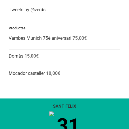
Tweets by @verds
Productes
Vambes Munich 75è aniversari
75,00
€
Domàs
15,00
€
Mocador casteller
10,00
€
SANT FÈLIX
31