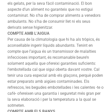
els gelats, per la seva fàcil contaminació. El bon
aspecte d’un aliment no garanteix que no estigui
contaminat. No s’ha de comprar aliments a venedors
ambulants. No s’ha de consumir llet ni els seus
derivats sense higienitzar.
COMPTE AMB L’AIGUA
Per causa de la climatologia que hi ha als tròpics, és
aconsellable ingerir líquids abundants. Tenint en
compte que l’aigua és un transmissor de malalties
infeccioses important, és recomanable beure’n
solament aquella que ofereixi garanties suficients:
l’embotellada cal que sigui oberta davant vostre. Cal
tenir una cura especial amb els glaçons, perquè poden
estar preparats amb aigües contaminades. Els
refrescos, les begudes embotellades i les calentes -te o
cafè- ofereixen una garantia i seguretat més gran per
la seva elaboració i per la temperatura a la qual se
sotmeten.
COMPTE AMB ELS BANYS