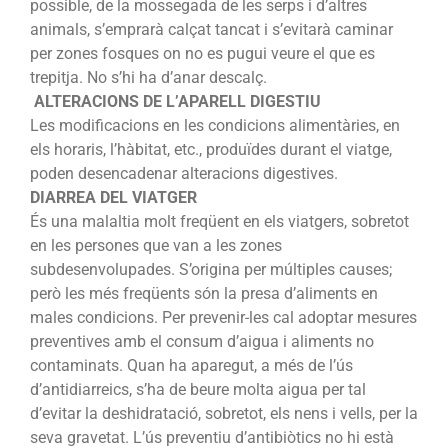
possible, de la mossegada de les serps i d’altres
animals, s’emprarà calçat tancat i s’evitarà caminar
per zones fosques on no es pugui veure el que es
trepitja. No s’hi ha d’anar descalç.
ALTERACIONS DE L’APARELL DIGESTIU
Les modificacions en les condicions alimentàries, en
els horaris, l’hàbitat, etc., produïdes durant el viatge,
poden desencadenar alteracions digestives.
DIARREA DEL VIATGER
És una malaltia molt freqüent en els viatgers, sobretot
en les persones que van a les zones
subdesenvolupades. S’origina per múltiples causes;
però les més freqüents són la presa d’aliments en
males condicions. Per prevenir-les cal adoptar mesures
preventives amb el consum d’aigua i aliments no
contaminats. Quan ha aparegut, a més de l’ús
d’antidiarreics, s’ha de beure molta aigua per tal
d’evitar la deshidratació, sobretot, els nens i vells, per la
seva gravetat. L’ús preventiu d’antibiòtics no hi està