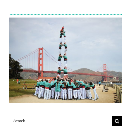
Search
for: