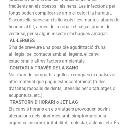
freqüents en els obesos i els nens. Les infeccions per
fongs poden complicar-se amb el calor i la humitat.
S’aconsella sacsejar els llençols i les mantes, abans de
ficar-se al llit, a més de la roba i el calçat ,abans de
vestir-se, per si algun insecte s’hi hagués amagat.
AL·LÈRGIES
S’ha de preveure una possible agudització d’una
al·lèrgia, pel contacte amb al·lèrgens, el canvi
estacional o altres factors ambientals.
CONTAGI A TRAVÈS DE LA SANG
No s’han de compartir agulles, xeringues ni qualsevol
altre material que pugui estar contaminat (fulles
d’afaitar, raspalls de dents, utensilis per a tatuatges o
acupuntura, etc.).
TRASTORN D’HORARI o JET LAG
Els canvis horaris en els viatgers provoquen sovint
alteracions dels bioritmes amb simptomatologia
orgànica: insomni, irritabilitat, malestar, astènia, etc. És