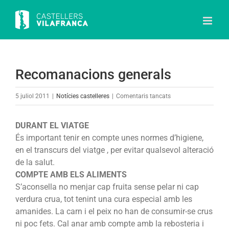
Skip
to
content
Recomanacions generals
a
5 juliol 2011
|
Notícies castelleres
|
Comentaris tancats
Recomanacions
generals
DURANT EL VIATGE
És important tenir en compte unes normes d’higiene,
en el transcurs del viatge , per evitar qualsevol alteració
de la salut.
COMPTE AMB ELS ALIMENTS
S’aconsella no menjar cap fruita sense pelar ni cap
verdura crua, tot tenint una cura especial amb les
amanides. La carn i el peix no han de consumir-se crus
ni poc fets. Cal anar amb compte amb la rebosteria i