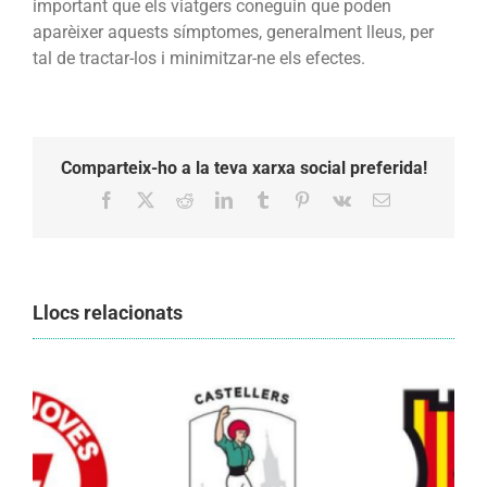
important que els viatgers coneguin que poden
aparèixer aquests símptomes, generalment lleus, per
tal de tractar-los i minimitzar-ne els efectes.
Comparteix-ho a la teva xarxa social preferida!
Facebook
X
Reddit
LinkedIn
Tumblr
Pinterest
Vk
Email:
Llocs relacionats