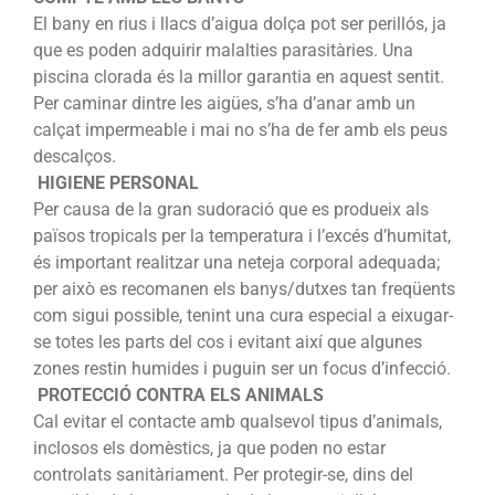
El bany en rius i llacs d’aigua dolça pot ser perillós, ja
que es poden adquirir malalties parasitàries. Una
piscina clorada és la millor garantia en aquest sentit.
Per caminar dintre les aigües, s’ha d’anar amb un
calçat impermeable i mai no s’ha de fer amb els peus
descalços.
HIGIENE PERSONAL
Per causa de la gran sudoració que es produeix als
països tropicals per la temperatura i l’excés d’humitat,
és important realitzar una neteja corporal adequada;
per això es recomanen els banys/dutxes tan freqüents
com sigui possible, tenint una cura especial a eixugar-
se totes les parts del cos i evitant així que algunes
zones restin humides i puguin ser un focus d’infecció.
PROTECCIÓ CONTRA ELS ANIMALS
Cal evitar el contacte amb qualsevol tipus d’animals,
inclosos els domèstics, ja que poden no estar
controlats sanitàriament. Per protegir-se, dins del