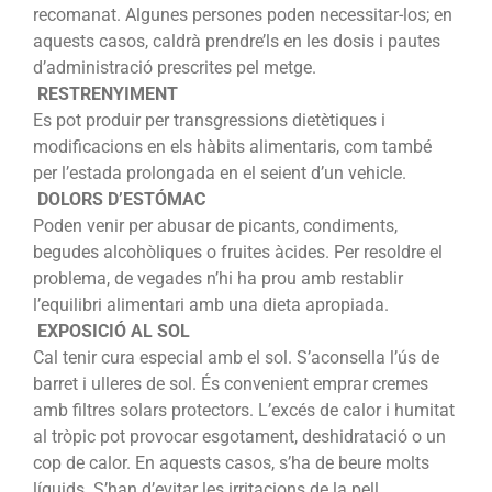
recomanat. Algunes persones poden necessitar-los; en
aquests casos, caldrà prendre’ls en les dosis i pautes
d’administració prescrites pel metge.
RESTRENYIMENT
Es pot produir per transgressions dietètiques i
modificacions en els hàbits alimentaris, com també
per l’estada prolongada en el seient d’un vehicle.
DOLORS D’ESTÓMAC
Poden venir per abusar de picants, condiments,
begudes alcohòliques o fruites àcides. Per resoldre el
problema, de vegades n’hi ha prou amb restablir
l’equilibri alimentari amb una dieta apropiada.
EXPOSICIÓ AL SOL
Cal tenir cura especial amb el sol. S’aconsella l’ús de
barret i ulleres de sol. És convenient emprar cremes
amb filtres solars protectors. L’excés de calor i humitat
al tròpic pot provocar esgotament, deshidratació o un
cop de calor. En aquests casos, s’ha de beure molts
líquids. S’han d’evitar les irritacions de la pell,