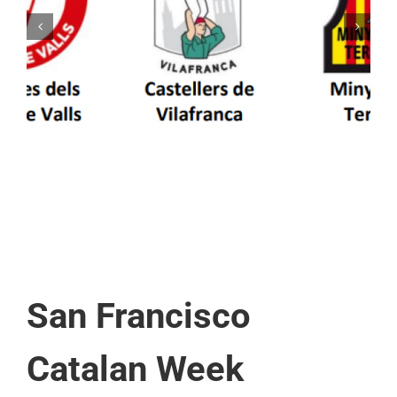
Els Castellers de Vilafranca unieixen tradició i
patrimoni en un viatge de colla a la Vall
d’Aran i a la Vall de Boí
San Francisco
Catalan Week