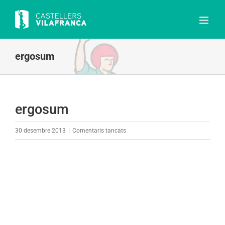
Skip
to
content
ergosum
ergosum
a
30 desembre 2013
|
Comentaris tancats
ergosum