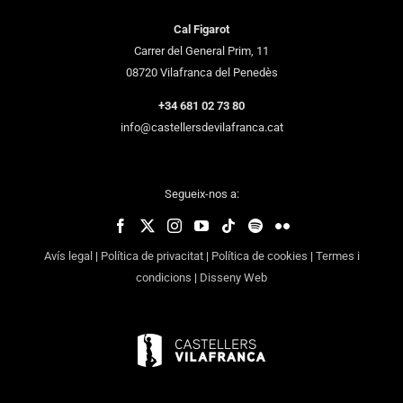
Cal Figarot
Carrer del General Prim, 11
08720 Vilafranca del Penedès
+34 681 02 73 80
info@castellersdevilafranca.cat
Segueix-nos a:
Avís legal
|
Política de privacitat
|
Política de cookies
|
Termes i
condicions
|
Disseny Web