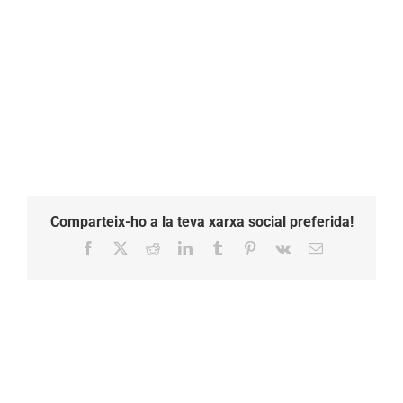
Comparteix-ho a la teva xarxa social preferida!
Facebook
X
Reddit
LinkedIn
Tumblr
Pinterest
Vk
Email: