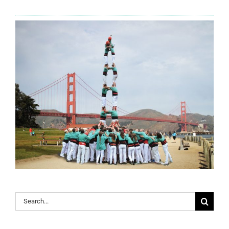
Search
for: