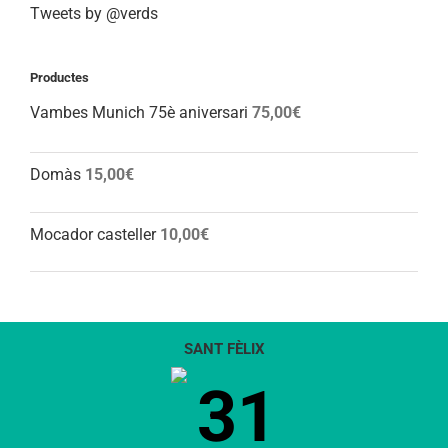
Tweets by @verds
Productes
Vambes Munich 75è aniversari
75,00
€
Domàs
15,00
€
Mocador casteller
10,00
€
SANT FÈLIX
31