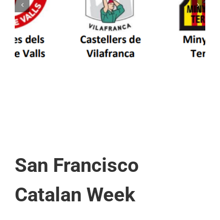
Els Castellers de Vilafranca unieixen tradició i
patrimoni en un viatge de colla a la Vall
d’Aran i a la Vall de Boí
San Francisco
Catalan Week