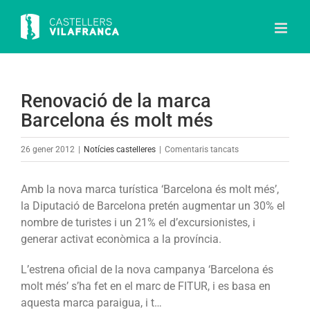
Skip
to
content
Renovació de la marca
Barcelona és molt més
a
26 gener 2012
|
Notícies castelleres
|
Comentaris tancats
Renovació
de
Amb la nova marca turística ‘Barcelona és molt més’,
la
la Diputació de Barcelona pretén augmentar un 30% el
marca
nombre de turistes i un 21% el d’excursionistes, i
Barcelona
generar activat econòmica a la província.
és
molt
L’estrena oficial de la nova campanya ‘Barcelona és
més
molt més’ s’ha fet en el marc de FITUR, i es basa en
aquesta marca paraigua, i t…