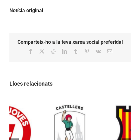
Notícia original
Comparteix-ho a la teva xarxa social preferida!
Facebook
X
Reddit
LinkedIn
Tumblr
Pinterest
Vk
Email:
Llocs relacionats