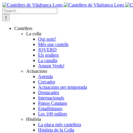
Skip
to
Search
content
for:
Castellers
La colla
Qui som?
Més que castells
JOVERD
Els grallers
La canalla
Amunt Verds!
Actuacions
Agenda
Cercador
Actuacions per temporada
Destacades
Internacionals
Països Catalans
Estadístiques
Les 100 millors
Història
La plaça més castellera
Història de la Colla