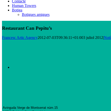
Contacte
Human Towers
Botiga
Botigues amigues
Restaurant Can Pepitu’s
Francesc Artic Agency
2012-07-03T09:36:11+01:00
3 juliol 2012
|
Notí
View
Larger
Image
Avinguda Verge de Montserrat núm.15