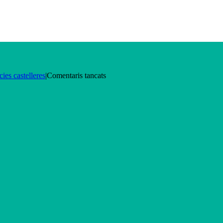
a
cies castelleres
|
Comentaris tancats
Restaurant
Can
Pepitu’s