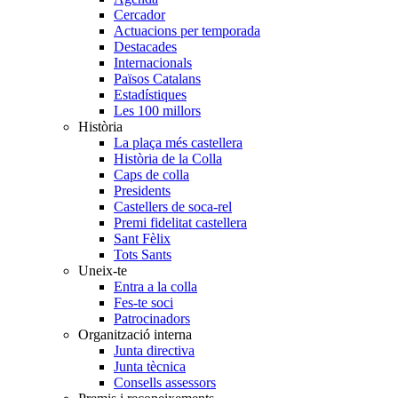
Cercador
Actuacions per temporada
Destacades
Internacionals
Països Catalans
Estadístiques
Les 100 millors
Història
La plaça més castellera
Història de la Colla
Caps de colla
Presidents
Castellers de soca-rel
Premi fidelitat castellera
Sant Fèlix
Tots Sants
Uneix-te
Entra a la colla
Fes-te soci
Patrocinadors
Organització interna
Junta directiva
Junta tècnica
Consells assessors