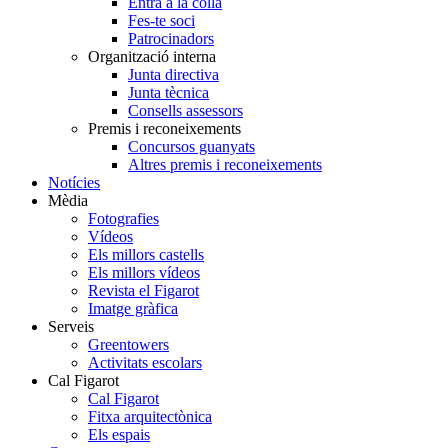
Entra a la colla
Fes-te soci
Patrocinadors
Organització interna
Junta directiva
Junta tècnica
Consells assessors
Premis i reconeixements
Concursos guanyats
Altres premis i reconeixements
Notícies
Mèdia
Fotografies
Vídeos
Els millors castells
Els millors vídeos
Revista el Figarot
Imatge gràfica
Serveis
Greentowers
Activitats escolars
Cal Figarot
Cal Figarot
Fitxa arquitectònica
Els espais