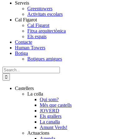
Serveis
Greentowers
Activitats escolars
Cal Figarot
Cal Figarot
Fitxa arquitectònica
Els espais
Contacte
Human Towers
Botiga
Botigues amigues
Search
for:
Castellers
La colla
Qui som?
Més que castells
JOVERD
Els grallers
La canalla
Amunt Verds!
Actuacions
Agenda