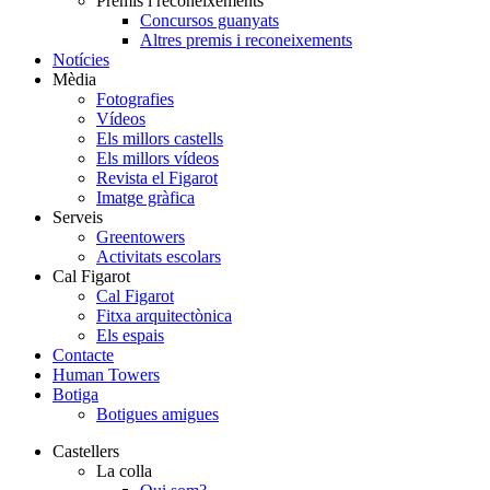
Premis i reconeixements
Concursos guanyats
Altres premis i reconeixements
Notícies
Mèdia
Fotografies
Vídeos
Els millors castells
Els millors vídeos
Revista el Figarot
Imatge gràfica
Serveis
Greentowers
Activitats escolars
Cal Figarot
Cal Figarot
Fitxa arquitectònica
Els espais
Contacte
Human Towers
Botiga
Botigues amigues
Castellers
La colla