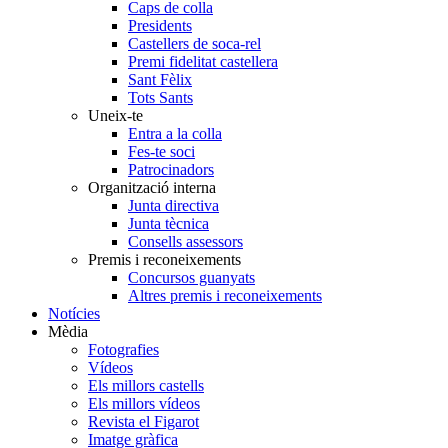
Caps de colla
Presidents
Castellers de soca-rel
Premi fidelitat castellera
Sant Fèlix
Tots Sants
Uneix-te
Entra a la colla
Fes-te soci
Patrocinadors
Organització interna
Junta directiva
Junta tècnica
Consells assessors
Premis i reconeixements
Concursos guanyats
Altres premis i reconeixements
Notícies
Mèdia
Fotografies
Vídeos
Els millors castells
Els millors vídeos
Revista el Figarot
Imatge gràfica