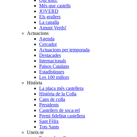
Qui som?
Més que castells
JOVERD
Els grallers
La canalla
Amunt Verds!
Actuacions
Agenda
Cercador
Actuacions per temporada
Destacades
Internacionals
Països Catalans
Estadístiques
Les 100 millors
Història
La plaça més castellera
Història de la Colla
Caps de colla
Presidents
Castellers de soca-rel
Premi fidelitat castellera
Sant Fèlix
Tots Sants
Uneix-te