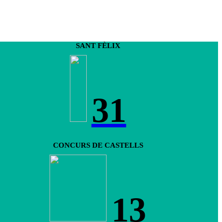
SANT FÈLIX
31
CONCURS DE CASTELLS
13