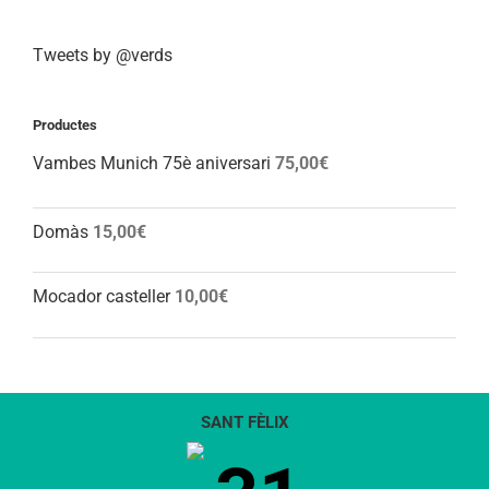
Tweets by @verds
Productes
Vambes Munich 75è aniversari
75,00
€
Domàs
15,00
€
Mocador casteller
10,00
€
SANT FÈLIX