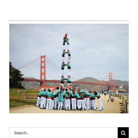
Search
for: