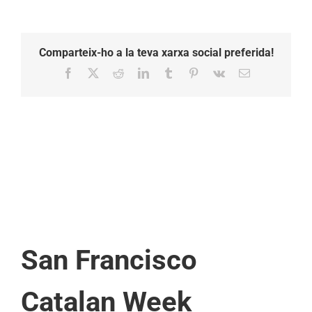
Comparteix-ho a la teva xarxa social preferida!
Facebook
X
Reddit
LinkedIn
Tumblr
Pinterest
Vk
Email:
San Francisco
Catalan Week