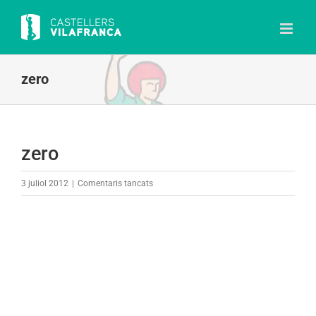
Skip
to
content
zero
zero
a
3 juliol 2012
|
Comentaris tancats
zero