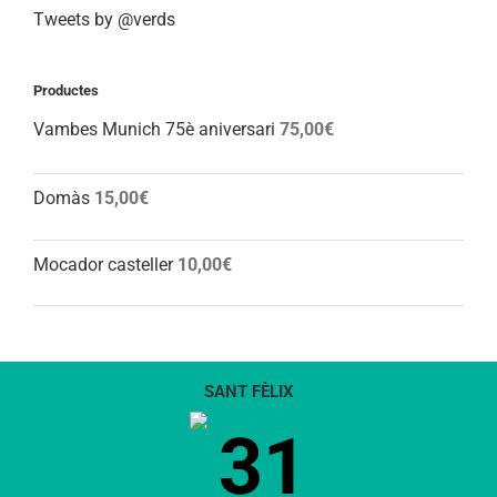
Tweets by @verds
Productes
Vambes Munich 75è aniversari
75,00
€
Domàs
15,00
€
Mocador casteller
10,00
€
SANT FÈLIX
31