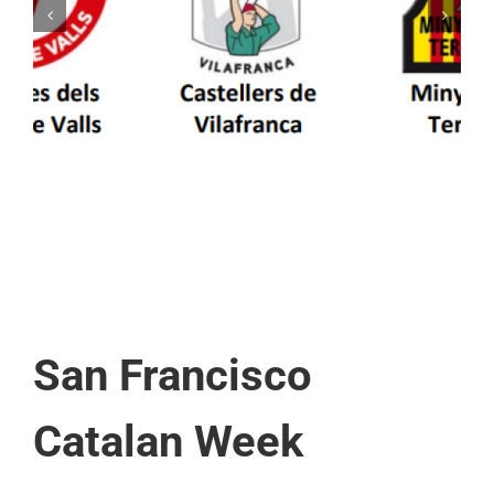
Els Castellers de Vilafranca unieixen tradició i
patrimoni en un viatge de colla a la Vall
d’Aran i a la Vall de Boí
San Francisco
Catalan Week