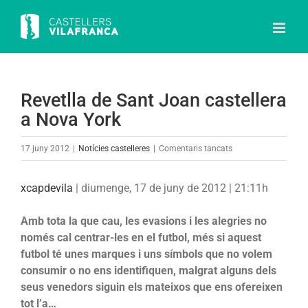
Skip
to
content
Revetlla de Sant Joan castellera
a Nova York
a
17 juny 2012
|
Notícies castelleres
|
Comentaris tancats
Revetlla
de
xcapdevila
|
diumenge, 17 de juny de 2012 | 21:11h
Sant
Joan
Amb tota la que cau, les evasions i les alegries no
castellera
només cal centrar-les en el futbol, més si aquest
a
futbol té unes marques i uns símbols que no volem
Nova
consumir o no ens identifiquen, malgrat alguns dels
York
seus venedors siguin els mateixos que ens ofereixen
tot l’a…