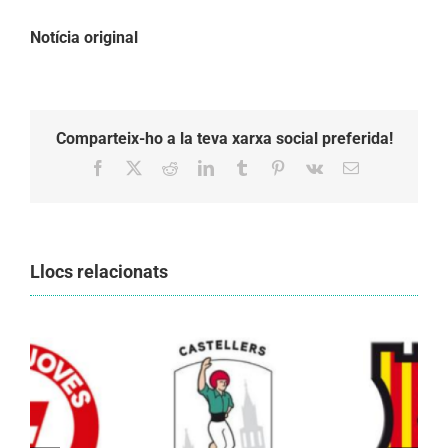
Notícia original
Comparteix-ho a la teva xarxa social preferida!
Facebook
X
Reddit
LinkedIn
Tumblr
Pinterest
Vk
Email:
Llocs relacionats