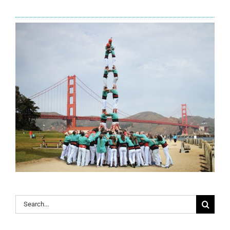
Search
for: