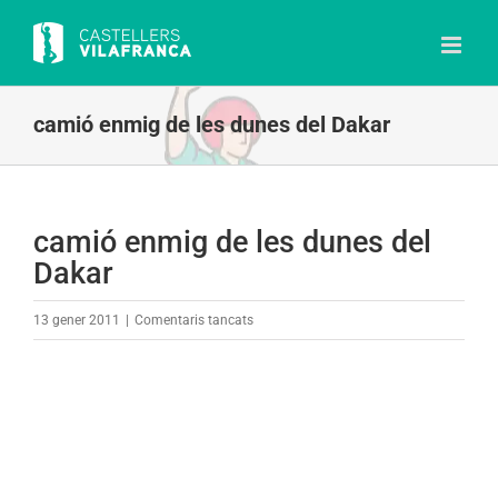
Skip
to
content
camió enmig de les dunes del Dakar
camió enmig de les dunes del
Dakar
a
13 gener 2011
|
Comentaris tancats
camió
enmig
de
les
dunes
del