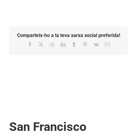
Dakar
Comparteix-ho a la teva xarxa social preferida!
Facebook
X
Reddit
LinkedIn
Tumblr
Pinterest
Vk
Email:
San Francisco