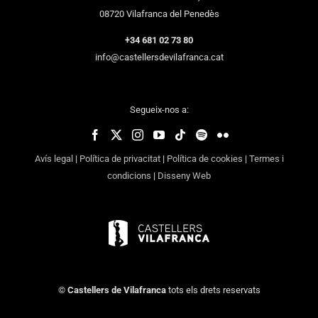
08720 Vilafranca del Penedès
+34 681 02 73 80
info@castellersdevilafranca.cat
Segueix-nos a:
Avís legal
|
Política de privacitat
|
Política de cookies
|
Termes i
condicions
|
Disseny Web
©
Castellers de Vilafranca
tots els drets reservats