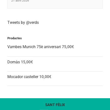
21 abril 2026
Tweets by @verds
Productes
Vambes Munich 75è aniversari
75,00
€
Domàs
15,00
€
Mocador casteller
10,00
€
SANT FÈLIX