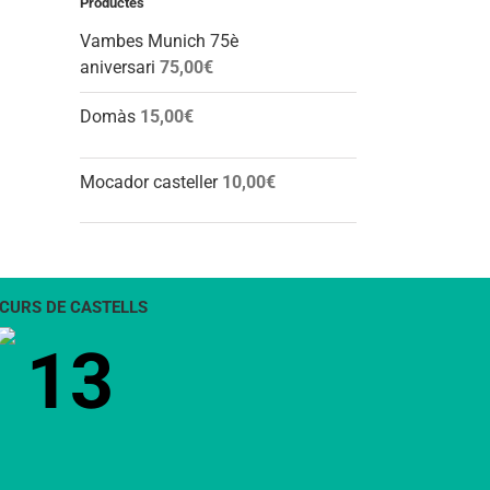
Productes
Vambes Munich 75è
aniversari
75,00
€
Domàs
15,00
€
Mocador casteller
10,00
€
CURS DE CASTELLS
13