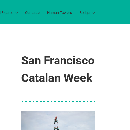
l Figarot
Contacte
Human Towers
Botiga
San Francisco
Catalan Week