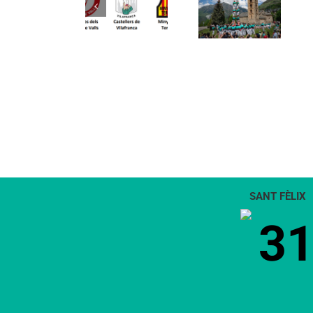
la segona
Comunicat
tradició i
edició de
candidatura
patrimoni
Festa
CCCC
en un
Canalla, un
viatge de
matí
colla a la
d’activitats
Vall d’Aran i
per als més
a la Vall de
petits de la
Boí
comarca
SANT FÈLIX
3