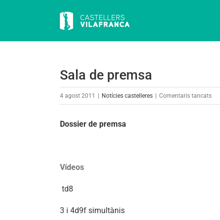
Skip
to
content
Sala de premsa
a
4 agost 2011
|
Notícies castelleres
|
Comentaris tancats
Sal
de
Dossier de premsa
pr
Vídeos
td8
3 i 4d9f simultànis