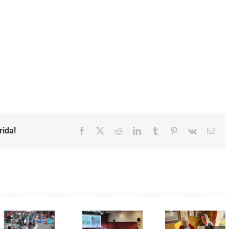
rida!
Facebook
X
Reddit
LinkedIn
Tumblr
Pinterest
Vk
Emai
Els Verds
Cal Figarot
presenten el
lidera el
llibre