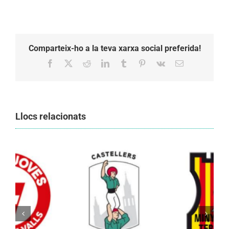
Comparteix-ho a la teva xarxa social preferida!
Facebook
X
Reddit
LinkedIn
Tumblr
Pinterest
Vk
Email:
Llocs relacionats
Els Castellers de Vilafranca unieixen tradició i
patrimoni en un viatge de colla a la Vall