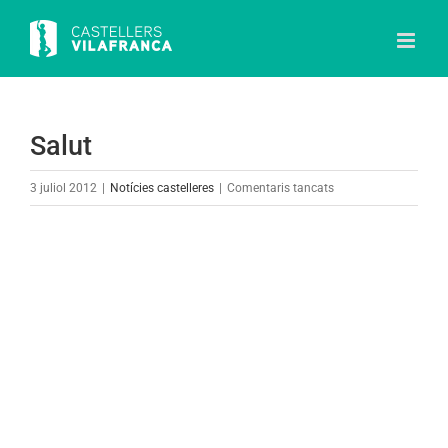
Skip
to
content
Salut
a
3 juliol 2012
|
Notícies castelleres
|
Comentaris tancats
Salut
View
Larger
Image