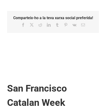
Comparteix-ho a la teva xarxa social preferida!
Facebook
X
Reddit
LinkedIn
Tumblr
Pinterest
Vk
Email:
San Francisco
Catalan Week