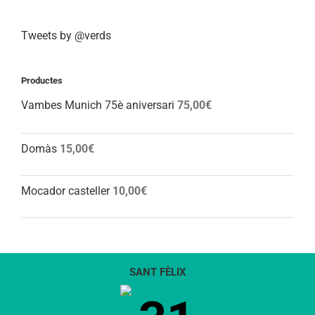
Tweets by @verds
Productes
Vambes Munich 75è aniversari
75,00
€
Domàs
15,00
€
Mocador casteller
10,00
€
SANT FÈLIX