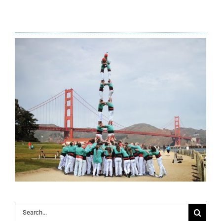
Search
for: