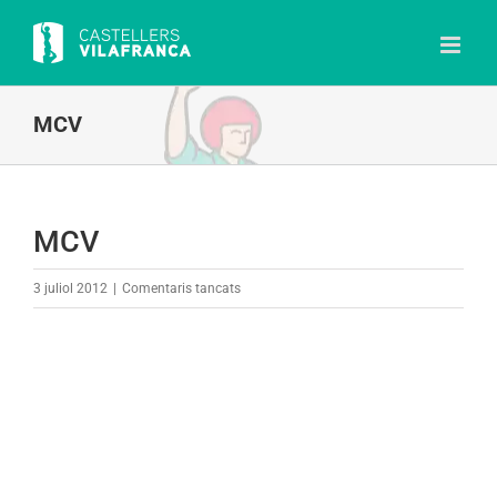
Skip
to
content
MCV
MCV
a
3 juliol 2012
|
Comentaris tancats
MCV