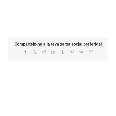
Comparteix-ho a la teva xarxa social preferida!
Facebook
X
Reddit
LinkedIn
Tumblr
Pinterest
Vk
Email: