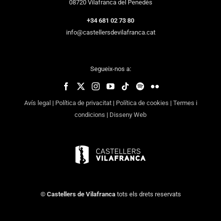
08720 Vilafranca del Penedès
+34 681 02 73 80
info@castellersdevilafranca.cat
Segueix-nos a:
Avís legal
|
Política de privacitat
|
Política de cookies
|
Termes i
condicions
|
Disseny Web
©
Castellers de Vilafranca
tots els drets reservats