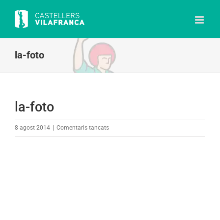
Skip
to
content
la-foto
la-foto
a
8 agost 2014
|
Comentaris tancats
la-
foto