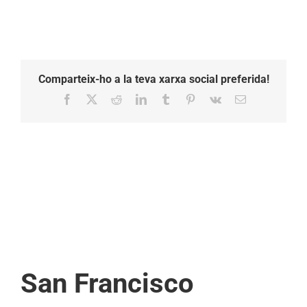
Comparteix-ho a la teva xarxa social preferida!
Facebook
X
Reddit
LinkedIn
Tumblr
Pinterest
Vk
Email:
San Francisco