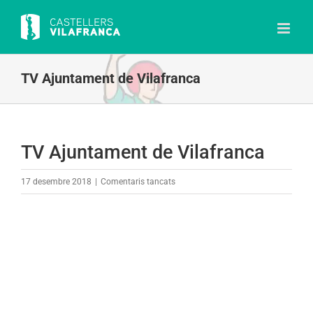
Skip
to
content
TV Ajuntament de Vilafranca
TV Ajuntament de Vilafranca
a
17 desembre 2018
|
Comentaris tancats
TV
Ajuntament
de
Vilafranca