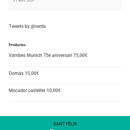
21 abril 2026
Tweets by @verds
Productes
Vambes Munich 75è aniversari
75,00
€
Domàs
15,00
€
Mocador casteller
10,00
€
SANT FÈLIX