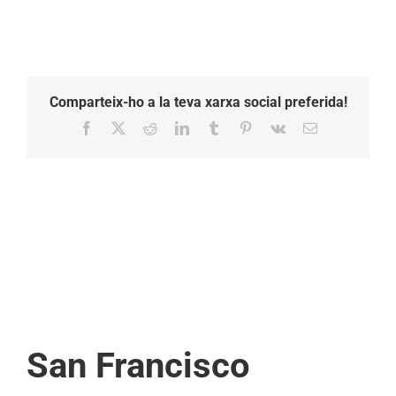
Comparteix-ho a la teva xarxa social preferida!
Facebook
X
Reddit
LinkedIn
Tumblr
Pinterest
Vk
Email:
San Francisco