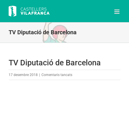
Skip
to
content
TV Diputació de Barcelona
TV Diputació de Barcelona
a
17 desembre 2018
|
Comentaris tancats
TV
Diputació
de
Barcelona