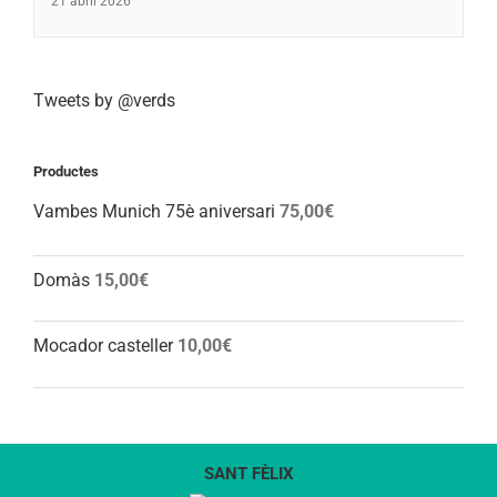
21 abril 2026
Tweets by @verds
Productes
Vambes Munich 75è aniversari
75,00
€
Domàs
15,00
€
Mocador casteller
10,00
€
SANT FÈLIX