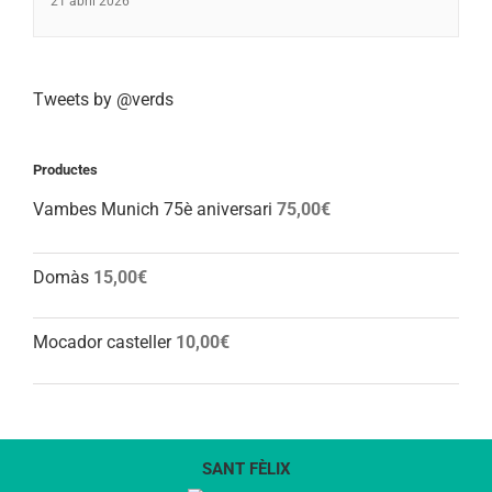
21 abril 2026
Tweets by @verds
Productes
Vambes Munich 75è aniversari
75,00
€
Domàs
15,00
€
Mocador casteller
10,00
€
SANT FÈLIX