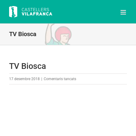
Skip
to
content
TV Biosca
TV Biosca
a
17 desembre 2018
|
Comentaris tancats
TV
Biosca