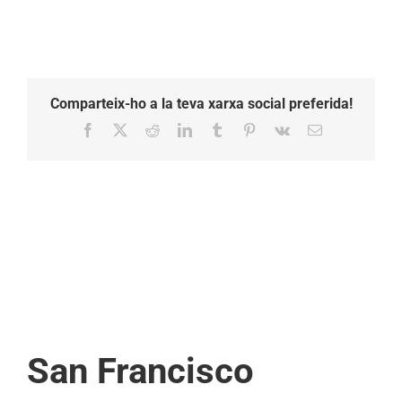
Comparteix-ho a la teva xarxa social preferida!
Facebook
X
Reddit
LinkedIn
Tumblr
Pinterest
Vk
Email:
San Francisco