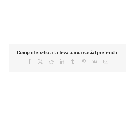
Comparteix-ho a la teva xarxa social preferida!
Facebook
X
Reddit
LinkedIn
Tumblr
Pinterest
Vk
Email: