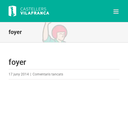
Skip
to
content
foyer
foyer
a
17 juny 2014
|
Comentaris tancats
foyer