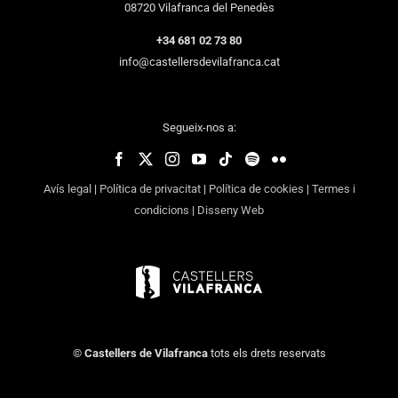
08720 Vilafranca del Penedès
+34 681 02 73 80
info@castellersdevilafranca.cat
Segueix-nos a:
Avís legal
|
Política de privacitat
|
Política de cookies
|
Termes i
condicions
|
Disseny Web
©
Castellers de Vilafranca
tots els drets reservats