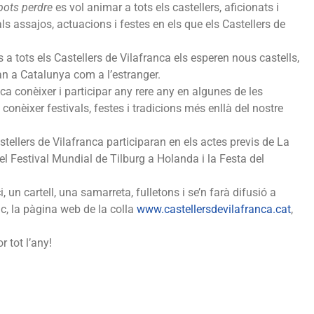
pots perdre
es vol animar a tots els castellers, aficionats i
ls assajos, actuacions i festes en els que els Castellers de
 tots els Castellers de Vilafranca els esperen nous castells,
tan a Catalunya com a l’estranger.
ca conèixer i participar any rere any en algunes de les
onèixer festivals, festes i tradicions més enllà del nostre
tellers de Vilafranca participaran en els actes previs de La
l Festival Mundial de Tilburg a Holanda i la Festa del
.
un cartell, una samarreta, fulletons i se’n farà difusió a
ic, la pàgina web de la colla
www.castellersdevilafranca.cat
,
 tot l’any!