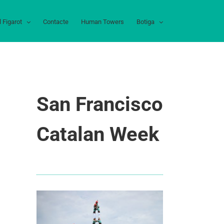
l Figarot
Contacte
Human Towers
Botiga
San Francisco
Catalan Week