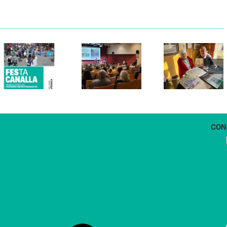
Els Verds
Cal Figarot
presenten el
lidera el
llibre
primer
“Petita
projecte
història
d’energia
dels
comunitària
Castellers
de
de
Vilafranca
Vilafranca”
CON
1