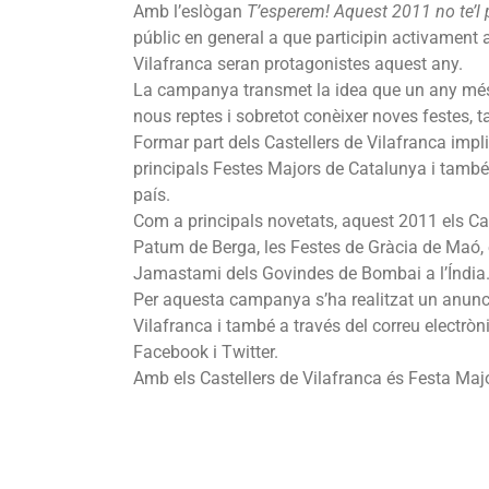
Amb l’eslògan
T’esperem! Aquest 2011 no te’l 
públic en general a que participin activament a
Vilafranca seran protagonistes aquest any.
La campanya transmet la idea que un any més a
nous reptes i sobretot conèixer noves festes, 
Formar part dels Castellers de Vilafranca impli
principals Festes Majors de Catalunya i també c
país.
Com a principals novetats, aquest 2011 els Cas
Patum de Berga, les Festes de Gràcia de Maó, e
Jamastami dels Govindes de Bombai a l’Índia
Per aquesta campanya s’ha realitzat un anunci, 
Vilafranca i també a través del correu electròn
Facebook i Twitter.
Amb els Castellers de Vilafranca és Festa Major