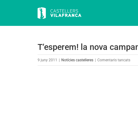
Skip
to
content
T’esperem! la nova campany
a
9 juny 2011
|
Notícies castelleres
|
Comentaris tancats
T’es
la
View
nov
Larger
cam
Image
dels
Cast
de
Vila