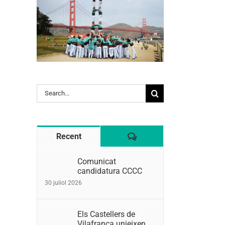
Search
for:
Comentaris
Recent
Comunicat
candidatura CCCC
30 juliol 2026
Els Castellers de
Vilafranca unieixen