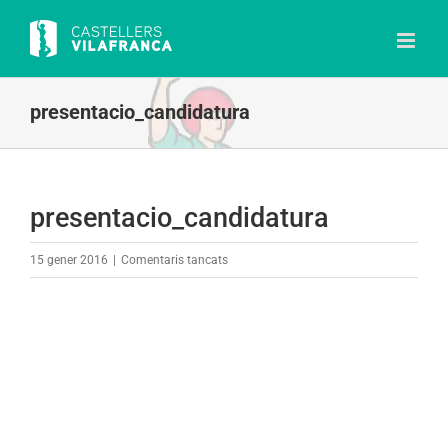
Skip
to
content
presentacio_candidatura
presentacio_candidatura
a
15 gener 2016
|
Comentaris tancats
presentacio_candidatura