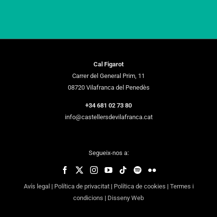
Cal Figarot
Carrer del General Prim, 11
08720 Vilafranca del Penedès
+34 681 02 73 80
info@castellersdevilafranca.cat
Segueix-nos a:
Avís legal
|
Política de privacitat
|
Política de cookies
|
Termes i
condicions
|
Disseny Web