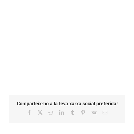
Comparteix-ho a la teva xarxa social preferida!
Facebook
X
Reddit
LinkedIn
Tumblr
Pinterest
Vk
Email: