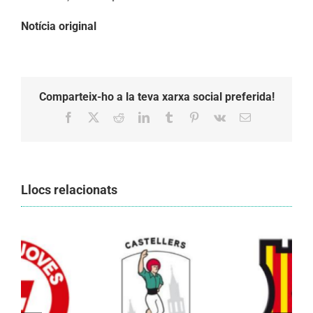
Notícia original
Comparteix-ho a la teva xarxa social preferida!
Facebook
X
Reddit
LinkedIn
Tumblr
Pinterest
Vk
Email:
Llocs relacionats