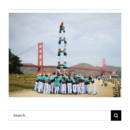
Search
for: