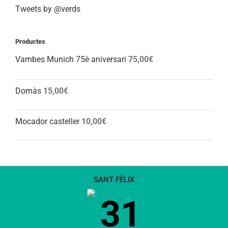
Tweets by @verds
Productes
Vambes Munich 75è aniversari
75,00
€
Domàs
15,00
€
Mocador casteller
10,00
€
SANT FÈLIX
31