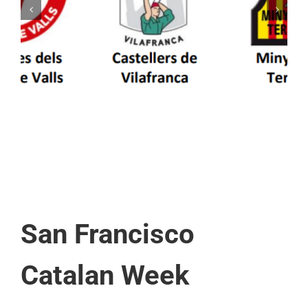
Els Castellers de Vilafranca unieixen tradició i
patrimoni en un viatge de colla a la Vall
d’Aran i a la Vall de Boí
San Francisco
Catalan Week