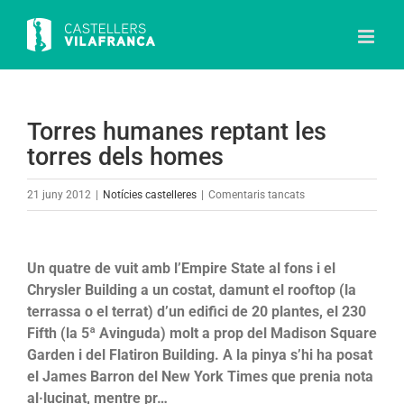
Skip
to
content
Torres humanes reptant les
torres dels homes
a
21 juny 2012
|
Notícies castelleres
|
Comentaris tancats
Torres
humanes
reptant
Un quatre de vuit amb l’Empire State al fons i el
les
Chrysler Building a un costat, damunt el rooftop (la
torres
terrassa o el terrat) d’un edifici de 20 plantes, el 230
dels
Fifth (la 5ª Avinguda) molt a prop del Madison Square
homes
Garden i del Flatiron Building. A la pinya s’hi ha posat
el James Barron del New York Times que prenia nota
al·lucinat, mentre pr…