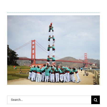
Search
for: