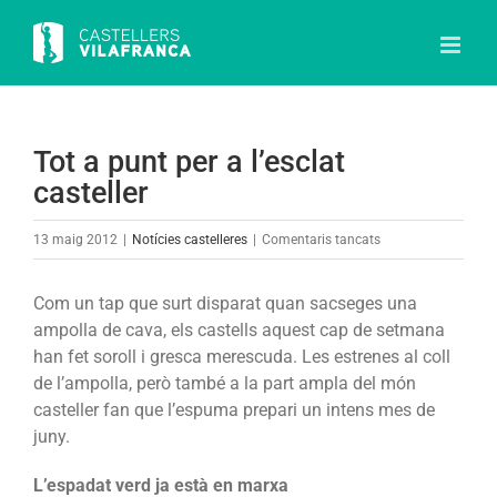
Skip
to
content
Tot a punt per a l’esclat
casteller
a
13 maig 2012
|
Notícies castelleres
|
Comentaris tancats
Tot
a
Com un tap que surt disparat quan sacseges una
punt
ampolla de cava, els castells aquest cap de setmana
per
han fet soroll i gresca merescuda. Les estrenes al coll
a
de l’ampolla, però també a la part ampla del món
l’esclat
casteller fan que l’espuma prepari un intens mes de
casteller
juny.
L’espadat verd ja està en marxa