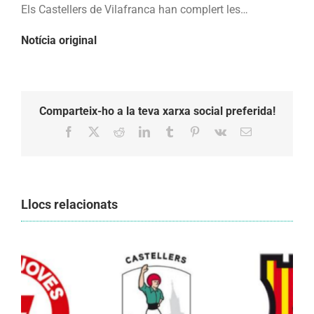
Els Castellers de Vilafranca han complert les…
Notícia original
Comparteix-ho a la teva xarxa social preferida!
Facebook
X
Reddit
LinkedIn
Tumblr
Pinterest
Vk
Email:
Llocs relacionats