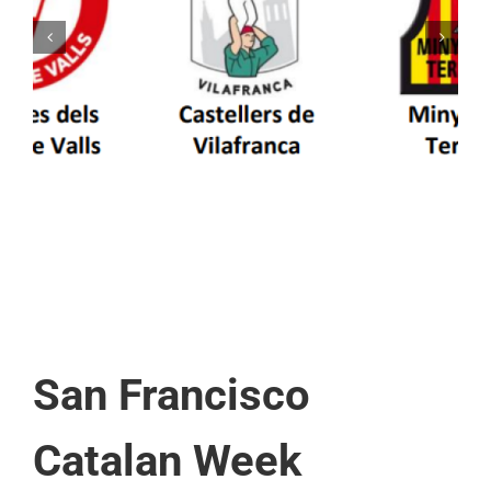
Els Castellers de Vilafranca unieixen tradició i
patrimoni en un viatge de colla a la Vall
d’Aran i a la Vall de Boí
San Francisco
Catalan Week