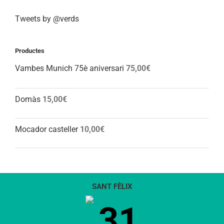
Tweets by @verds
Productes
Vambes Munich 75è aniversari
75,00
€
Domàs
15,00
€
Mocador casteller
10,00
€
SANT FÈLIX
31