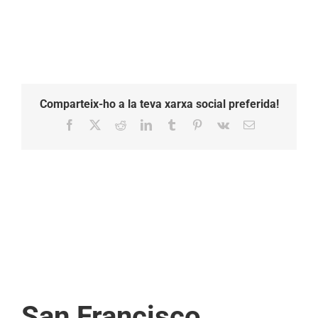
Comparteix-ho a la teva xarxa social preferida!
Facebook
X
Reddit
LinkedIn
Tumblr
Pinterest
Vk
Email:
San Francisco