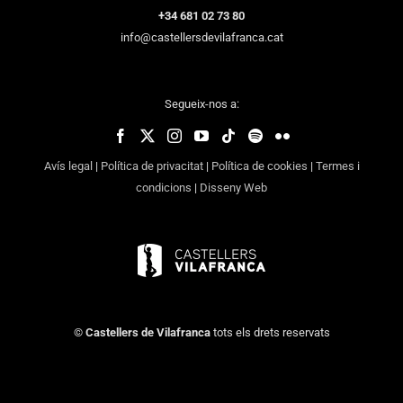
+34 681 02 73 80
info@castellersdevilafranca.cat
Segueix-nos a:
Avís legal
|
Política de privacitat
|
Política de cookies
|
Termes i
condicions
|
Disseny Web
©
Castellers de Vilafranca
tots els drets reservats