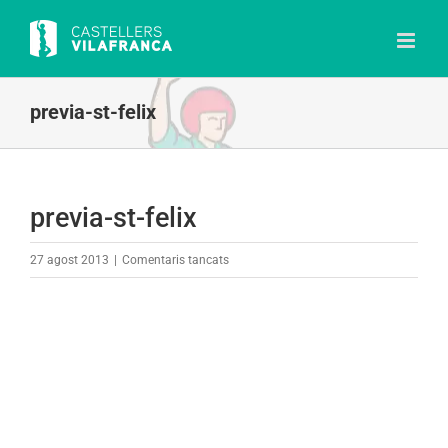
Skip
to
content
previa-st-felix
previa-st-felix
a
27 agost 2013
|
Comentaris tancats
previa-
st-
felix