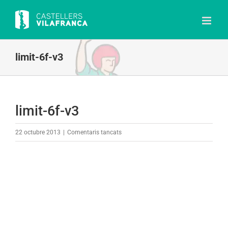
Skip
to
content
limit-6f-v3
limit-6f-v3
a
22 octubre 2013
|
Comentaris tancats
limit-
6f-
v3