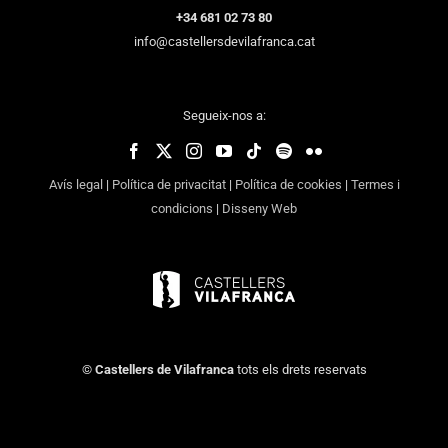
+34 681 02 73 80
info@castellersdevilafranca.cat
Segueix-nos a:
Avís legal
|
Política de privacitat
|
Política de cookies
|
Termes i
condicions
|
Disseny Web
©
Castellers de Vilafranca
tots els drets reservats