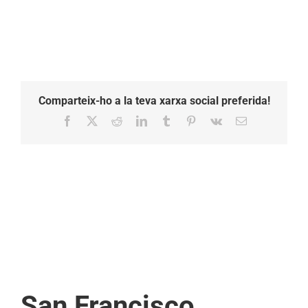
Comparteix-ho a la teva xarxa social preferida!
Facebook
X
Reddit
LinkedIn
Tumblr
Pinterest
Vk
Email:
San Francisco