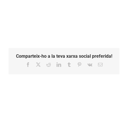
Comparteix-ho a la teva xarxa social preferida!
Facebook
X
Reddit
LinkedIn
Tumblr
Pinterest
Vk
Email: