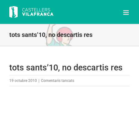
Skip
to
content
tots sants’10, no descartis res
tots sants’10, no descartis res
a
19 octubre 2010
|
Comentaris tancats
tots
sants’10,
no
descartis
res