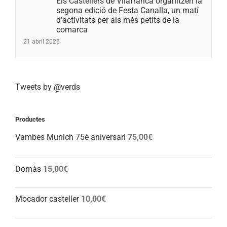
Els Castellers de Vilafranca organitzen la
segona edició de Festa Canalla, un matí
d’activitats per als més petits de la
comarca
21 abril 2026
Tweets by @verds
Productes
Vambes Munich 75è aniversari
75,00
€
Domàs
15,00
€
Mocador casteller
10,00
€