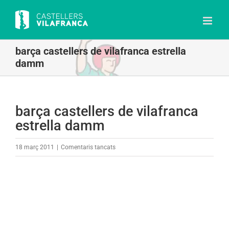
Skip
to
content
barça castellers de vilafranca estrella
damm
barça castellers de vilafranca
estrella damm
a
18 març 2011
|
Comentaris tancats
barça
castellers
de
vilafranca
estrella
damm