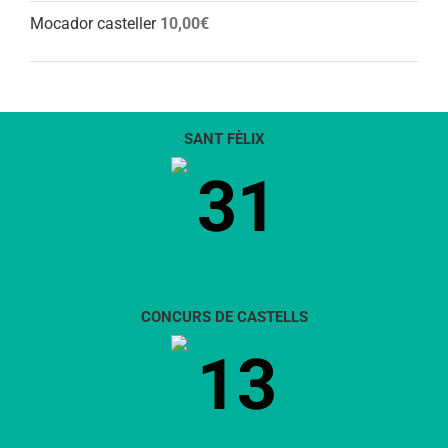
Mocador casteller
10,00
€
SANT FÈLIX
31
CONCURS DE CASTELLS
13