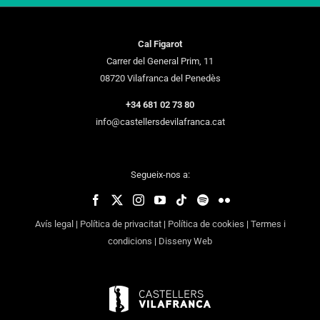
Cal Figarot
Carrer del General Prim, 11
08720 Vilafranca del Penedès
+34 681 02 73 80
info@castellersdevilafranca.cat
Segueix-nos a:
Avís legal
|
Política de privacitat
|
Política de cookies
|
Termes i
condicions
|
Disseny Web