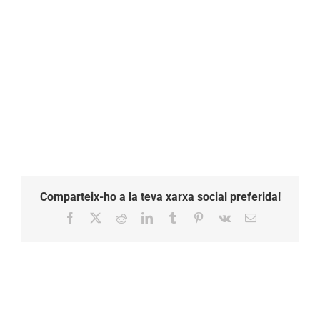
Comparteix-ho a la teva xarxa social preferida!
Facebook
X
Reddit
LinkedIn
Tumblr
Pinterest
Vk
Email: