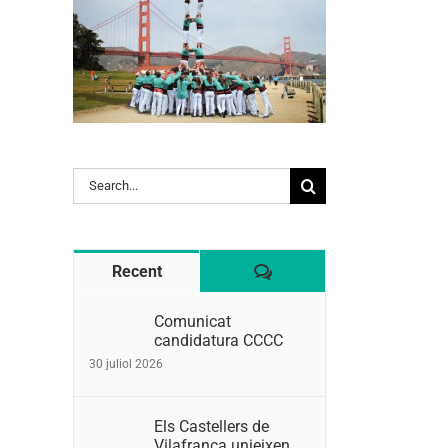
Search
for:
Comentaris
Recent
Comunicat
candidatura CCCC
30 juliol 2026
Els Castellers de
Vilafranca unieixen