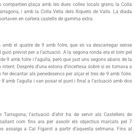
s compartien plaça amb les dues colles locals grans, la Colla
rragona, i amb la Colla Vella dels Xiquets de Valls. La diada
s portaven en cartera castells de gamma extra.
a amb el quatre de 9 amb folre, que es va descarregar sense
 guió previst per a l’actuació. A la segona ronda era el torn pel
 de 9 amb folre i l’agulla, però que just uns segons abans de la
 intent. Després d’una estona d’incertesa sobre si es tornava a
n fer decantar als penedesencs per alçar el tres de 9 amb folre.
 8 amb l’agulla i van posar el punt i final a l’actuació amb dos
Tarragona, l’actuació d’ahir ha de servir als Castellers de
ballant com fins ara per assolir els objectius marcats pel 7
rans assaigs a Cal Figarot a partir d’aquesta setmana. Fins al