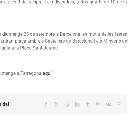
an a les 9 del vespre, i els divendres, a dos quarts de 10 de la
 és diumenge 23 de setembre a Barcelona, en motiu de les festes
partiran plaça amb els Castellers de Barcelona i els Minyons de
migdia a la Plaça Sant Jaume.
 diumenge a Tarragona
aquí
.
rida!
Facebook
X
Reddit
LinkedIn
Tumblr
Pinterest
Vk
Emai