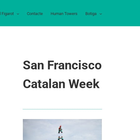
l Figarot
Contacte
Human Towers
Botiga
San Francisco
Catalan Week