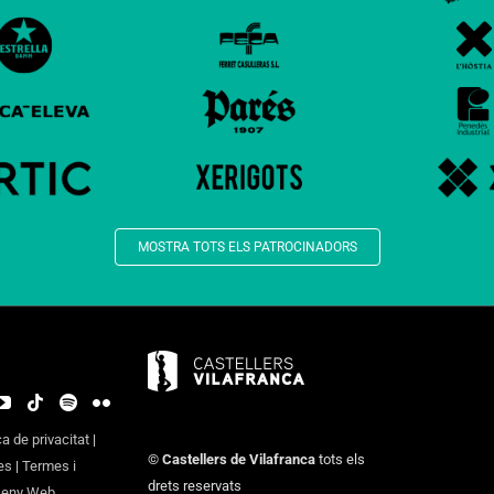
MOSTRA TOTS ELS PATROCINADORS
ca de privacitat
|
©
Castellers de Vilafranca
tots els
es
|
Termes i
drets reservats
seny Web