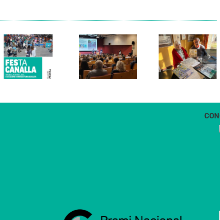
Els Verds
Cal Figarot
presenten el
lidera el
llibre
primer
“Petita
projecte
història
d’energia
dels
comunitària
Castellers
de
de
Vilafranca
Vilafranca”
CON
1