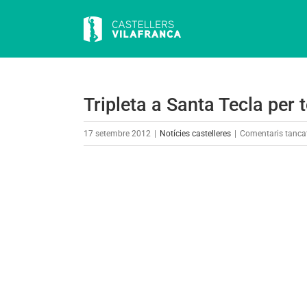
Skip
to
content
Tripleta a Santa Tecla per t
17 setembre 2012
|
Notícies castelleres
|
Comentaris tanca
View
Larger
Image