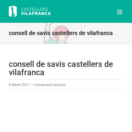
Skip
to
content
consell de savis castellers de vilafranca
consell de savis castellers de
vilafranca
a
8 febrer 2011
|
Comentaris tancats
consell
de
savis
castellers
de
vilafranca