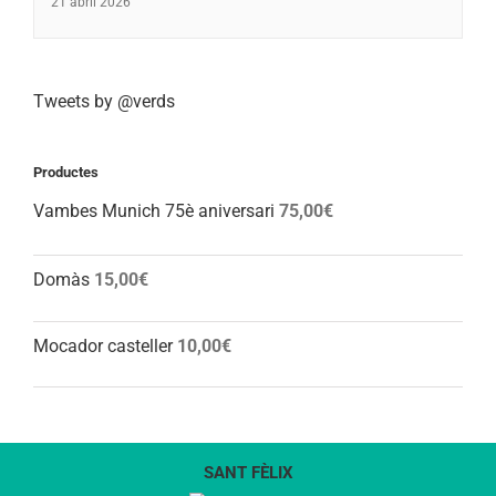
21 abril 2026
Tweets by @verds
Productes
Vambes Munich 75è aniversari
75,00
€
Domàs
15,00
€
Mocador casteller
10,00
€
SANT FÈLIX