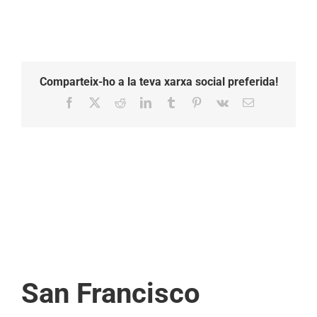
Comparteix-ho a la teva xarxa social preferida!
Facebook
X
Reddit
LinkedIn
Tumblr
Pinterest
Vk
Email:
San Francisco