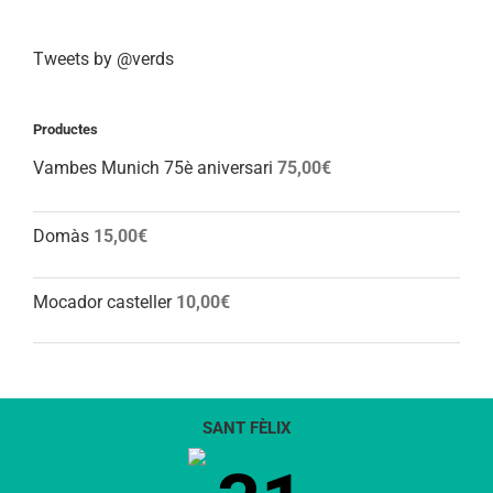
Tweets by @verds
Productes
Vambes Munich 75è aniversari
75,00
€
Domàs
15,00
€
Mocador casteller
10,00
€
SANT FÈLIX