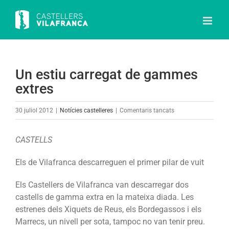
Skip
to
content
Un estiu carregat de gammes
extres
a
30 juliol 2012
|
Notícies castelleres
|
Comentaris tancats
Un
estiu
CASTELLS
carregat
de
Els de Vilafranca descarreguen el primer pilar de vuit
gammes
Els Castellers de Vilafranca van descarregar dos
extres
castells de gamma extra en la mateixa diada. Les
estrenes dels Xiquets de Reus, els Bordegassos i els
Marrecs, un nivell per sota, tampoc no van tenir preu.