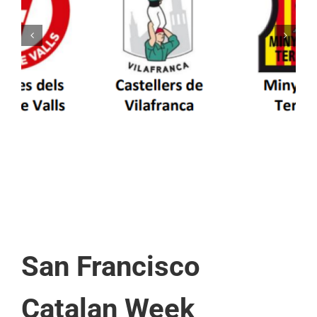
Els Castellers de Vilafranca unieixen tradició i
patrimoni en un viatge de colla a la Vall
d’Aran i a la Vall de Boí
San Francisco
Catalan Week