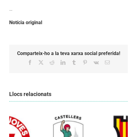
…
Notícia original
Comparteix-ho a la teva xarxa social preferida!
Facebook
X
Reddit
LinkedIn
Tumblr
Pinterest
Vk
Email:
Llocs relacionats