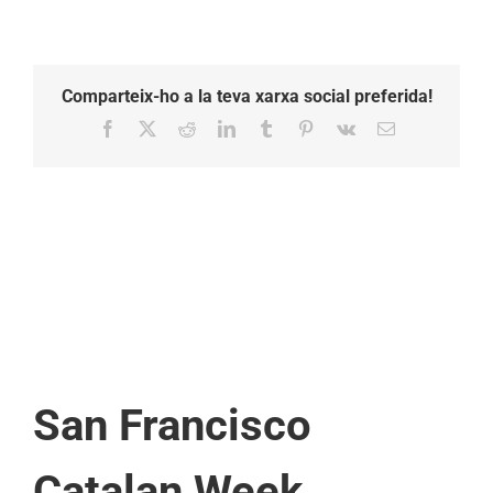
Comparteix-ho a la teva xarxa social preferida!
Facebook
X
Reddit
LinkedIn
Tumblr
Pinterest
Vk
Email:
San Francisco
Catalan Week