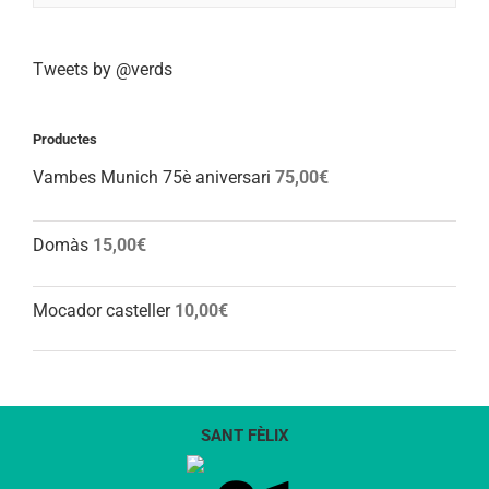
Tweets by @verds
Productes
Vambes Munich 75è aniversari
75,00
€
Domàs
15,00
€
Mocador casteller
10,00
€
SANT FÈLIX