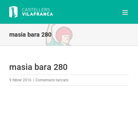
Skip
to
content
masia bara 280
masia bara 280
a
9 febrer 2016
|
Comentaris tancats
masia
bara
280