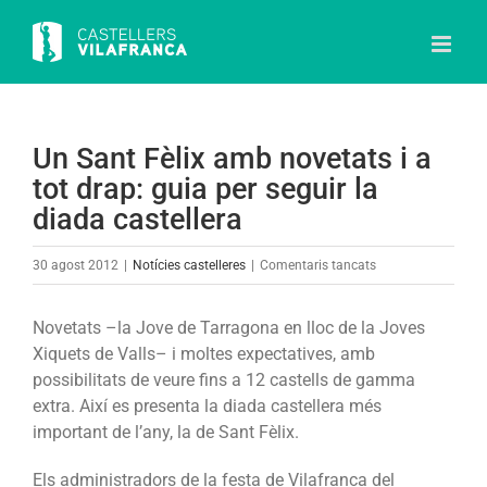
Skip
to
content
Un Sant Fèlix amb novetats i a
tot drap: guia per seguir la
diada castellera
a
30 agost 2012
|
Notícies castelleres
|
Comentaris tancats
Un
Sant
Novetats –la Jove de Tarragona en lloc de la Joves
Fèlix
Xiquets de Valls– i moltes expectatives, amb
amb
possibilitats de veure fins a 12 castells de gamma
novetats
extra. Així es presenta la diada castellera més
i
important de l’any, la de Sant Fèlix.
a
tot
Els administradors de la festa de Vilafranca del