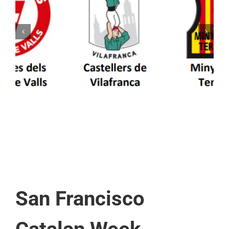
Els Castellers de Vilafranca unieixen tradició i
patrimoni en un viatge de colla a la Vall
d’Aran i a la Vall de Boí
San Francisco