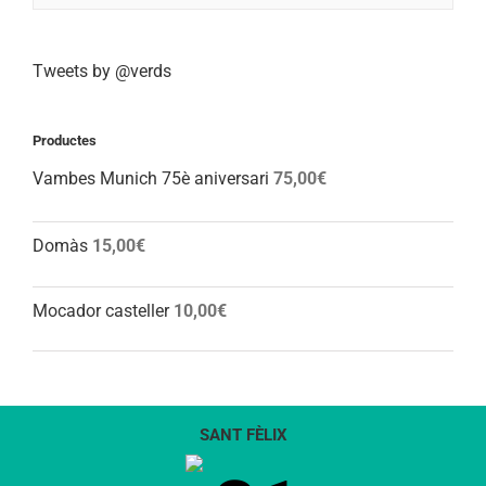
Tweets by @verds
Productes
Vambes Munich 75è aniversari
75,00
€
Domàs
15,00
€
Mocador casteller
10,00
€
SANT FÈLIX