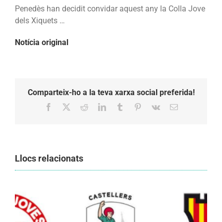
drap:
Penedès han decidit convidar aquest any la Colla Jove
guia
dels Xiquets …
per
Notícia original
seguir
la
diada
castellera
Comparteix-ho a la teva xarxa social preferida!
Facebook
X
Reddit
LinkedIn
Tumblr
Pinterest
Vk
Email:
Llocs relacionats