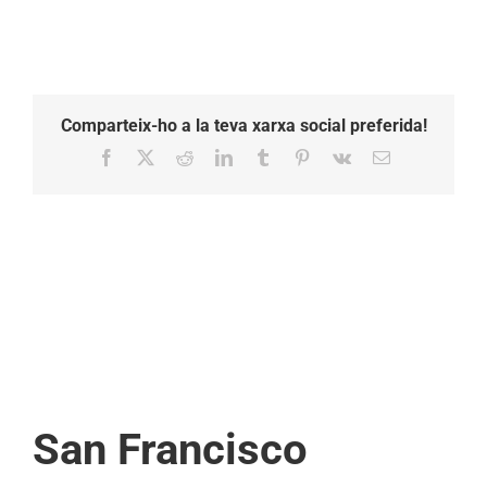
Comparteix-ho a la teva xarxa social preferida!
Facebook
X
Reddit
LinkedIn
Tumblr
Pinterest
Vk
Email:
San Francisco