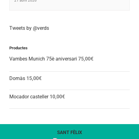
21 abril 2026
Tweets by @verds
Productes
Vambes Munich 75è aniversari
75,00
€
Domàs
15,00
€
Mocador casteller
10,00
€
SANT FÈLIX