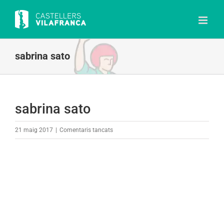
Skip
to
content
sabrina sato
sabrina sato
a
21 maig 2017
|
Comentaris tancats
sabrina
sato