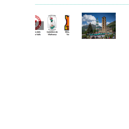
Els
Els
Castellers
Castellers
de
de
Vilafranca
Vilafranca
organitzen
unieixen
la segona
Comunicat
tradició i
edició de
candidatura
patrimoni
Festa
CCCC
en un
Canalla, un
viatge de
matí
colla a la
d’activitats
Vall d’Aran i
per als més
a la Vall de
petits de la
Boí
comarca