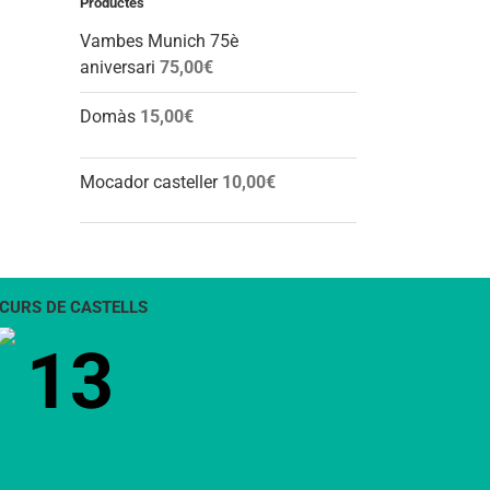
Productes
Vambes Munich 75è
aniversari
75,00
€
Domàs
15,00
€
Mocador casteller
10,00
€
CURS DE CASTELLS
13