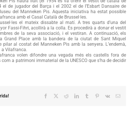
en Pis haurà lluït (el 1954 es va oferir el vestit de català de
l
4 el de jugador del Barça i el 2002 el de l’Esbart Dansaire de
Museu del Manneken Pis. Aquesta iniciativa ha estat possible
anneken
ilafranca amb el Casal Català de Brussel·les.
is
ussel·les el mateix dissabte al matí. A tres quarts d’una del
yor Fassi-Fihri, acollirà a la colla. Es procedirà a donar el vestit
mbres de la seva associació, i el vestiran. A continuació, els
a la Grand Place amb la bandera de la ciutat de Sant Miquel
tre pilar al costat del Manneken Pis amb la senyera. L’endemà,
 a Vilafranca.
ilafranca volen difondre una vegada més els castells fora de
lls com a patrimoni immaterial de la UNESCO que s’ha de decidir
rida!
Facebook
X
Reddit
LinkedIn
Tumblr
Pinterest
Vk
Emai