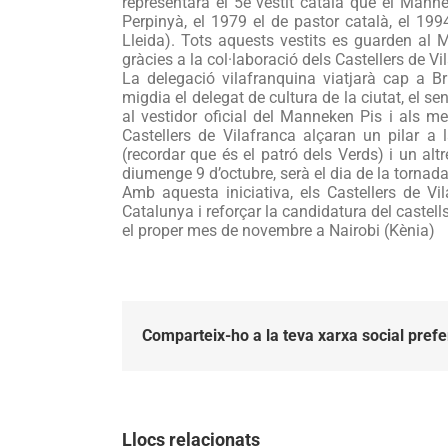
representarà el 5è vestit català que el Mannek
e
Perpinyà, el 1979 el de pastor català, el 199
Lleida). Tots aquests vestits es guarden al 
M
gràcies a la col·laboració dels Castellers de V
P
La delegació vilafranquina viatjarà cap a Br
migdia el delegat de cultura de la ciutat, el sen
al vestidor oficial del Manneken Pis i als me
Castellers de Vilafranca alçaran un pilar 
(recordar que és el patró dels Verds) i un al
diumenge 9 d’octubre, serà el dia de la tornada
Amb aquesta iniciativa, els Castellers de V
Catalunya i reforçar la candidatura del caste
el proper mes de novembre a Nairobi (Kènia)
Comparteix-ho a la teva xarxa social prefe
Llocs relacionats