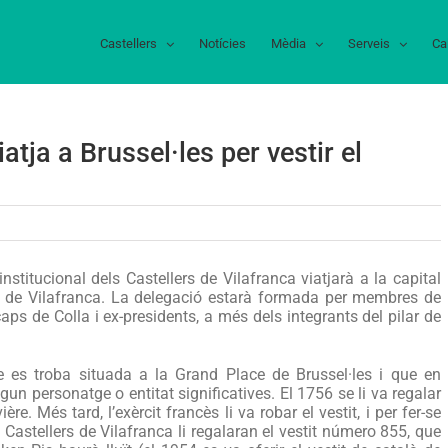
Castellers
Notícies
Mèdia
Serveis
Ca
atja a Brussel·les per vestir el
na
elegació
nstitucional dels Castellers de Vilafranca viatjarà a la capital
els
er de Vilafranca. La delegació estarà formada per membres de
-caps de Colla i ex-presidents, a més dels integrants del pilar de
erds
iatja
e es troba situada a la Grand Place de Brussel·les i que en
russel·les
gun personatge o entitat significatives. El 1756 se li va regalar
re. Més tard, l’exèrcit francès li va robar el vestit, i per fer-se
er
s Castellers de Vilafranca li regalaran el vestit número 855, que
estir