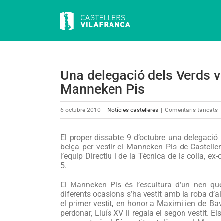
Skip
to
content
Una delegació dels Verds vi
Manneken Pis
a
6 octubre 2010
|
Notícies castelleres
|
Comentaris tancats
U
d
El proper dissabte 9 d’octubre una delegació i
d
belga per vestir el Manneken Pis de Castell
l’equip Directiu i de la Tècnica de la colla, ex
V
5.
v
a
El Manneken Pis és l’escultura d’un nen qu
B
diferents ocasions s’ha vestit amb la roba d’al
el primer vestit, en honor a Maximilien de Baviè
p
perdonar, Lluís XV li regala el segon vestit. El
v