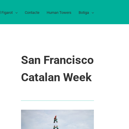
l Figarot
Contacte
Human Towers
Botiga
San Francisco
Catalan Week