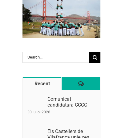
Search
for:
Comentaris
Recent
Comunicat
l:
candidatura CCCC
30 juliol 2026
Els Castellers de
Vilafranca unieixen