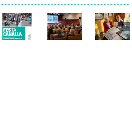
Els Verds
Cal Figarot
presenten el
lidera el
llibre
primer
“Petita
projecte
història
d’energia
dels
comunitària
Castellers
de
de
Vilafranca
Vilafranca”